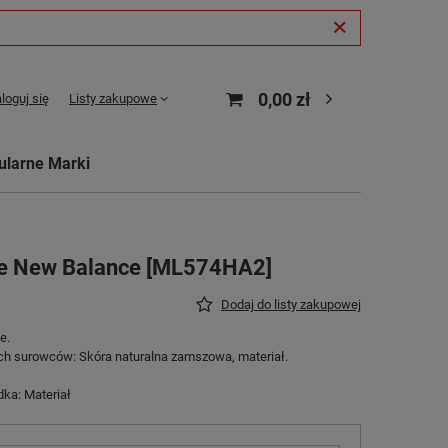
0,00 zł
loguj się
Listy zakupowe
ularne Marki
we New Balance [ML574HA2]
Dodaj do listy zakupowej
e.
ch surowców: Skóra naturalna zamszowa, materiał.
ka: Materiał