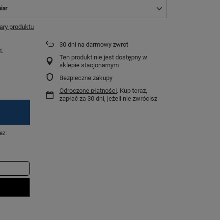
iar
ry produktu
30
dni na darmowy zwrot
t.
Ten produkt nie jest dostępny w
sklepie stacjonarnym
Bezpieczne zakupy
Odroczone płatności
. Kup teraz,
zapłać za 30 dni, jeżeli nie zwrócisz
ez: