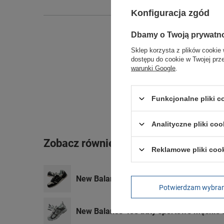
Konfiguracja zgód
Dbamy o Twoją prywatn
Sklep korzysta z plików cookie 
dostępu do cookie w Twojej prz
warunki Google
.
Funkcjonalne pliki 
Analityczne pliki coo
Zobacz również
Reklamowe pliki coo
New Balance 373 buty sportowe męskie
Potwierdzam wybra
New Balance 408 buty sportowe męskie