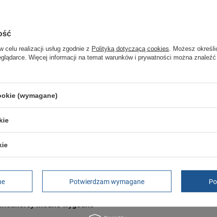
GWARANCJA
ość
Czas na reklamację z tytułu rękojmi
w celu realizacji usług zgodnie z
Polityką dotyczącą cookies
. Możesz określi
2 lata
eglądarce. Więcej informacji na temat warunków i prywatności można znaleźć
rękojmia wyłączona dla przedsiębiorców
Adres do reklamacji
Butomania.pl
Kościuszki 27b
cookie (wymagane)
85-079 Bydgoszcz
Polska
kie
kie
 sneakersy modne czarne skórzane
ne
Potwierdzam wymagane
Po
 sneakersy modne wygodne