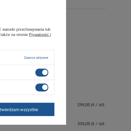
ć warunki przechowywania lub
 także na stronie
Prywatność i
Zawsze aktywne
299,00 zł
/
szt.
twierdzam wszystkie
339,00 zł
/
szt.