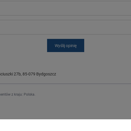
Wyślij opinię
ciuszki 27b
,
85-079
Bydgoszcz
entów z kraju:
Polska
.
Regulaminy