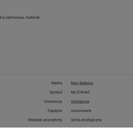
lna zamszowa, materiał.
Marka
New Balance
Symbol
ML574HA2
Gwarancja
Gwarancja
Zapięcie
sznurowane
Materiał zewnętrzny
skóra ekologiczna
Płeć
męskie