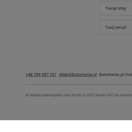
Twoje imię
Twój email
+48 789 587 767
sklep@butomania.pl
Butomania.pl
,
Koś
W sklepie prezentujemy ceny brutto (z VAT).
Stawki VAT dla konsum
Zamówienia
Konto