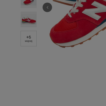
+
6
więcej