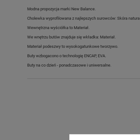
Modna propozycja marki New Balance.
Cholewka wyprofilowana z najlepszych surowców: Skóra natura
Wewnętrzna wyściółka to Materiał.
We wnętrzu butów znajduje się wkładka: Materiał.
Materiał podeszwy to wysokogatunkowe tworzywo.
Buty wzbogacono o technologię ENCAP, EVA.
Buty na co dzień - ponadczasowe i uniwersalne.