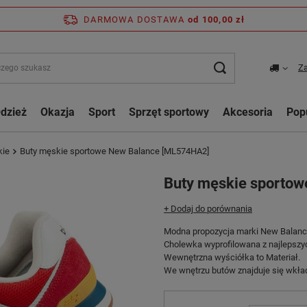
DARMOWA DOSTAWA
od 100,00 zł
Za
dzież
Okazja
Sport
Sprzęt sportowy
Akcesoria
Pop
kie
Buty męskie sportowe New Balance [ML574HA2]
Buty męskie sporto
+ Dodaj do porównania
Modna propozycja marki New Balanc
Cholewka wyprofilowana z najlepszy
Wewnętrzna wyściółka to Materiał.
We wnętrzu butów znajduje się wkład