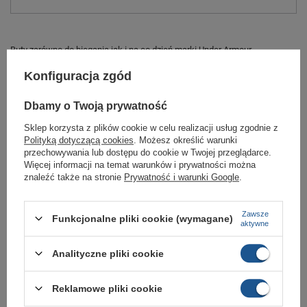
Buty zarówno do biegania jak i na co dzień marki Under Armour.
Oddychająca cholewka to materiał.
Konfiguracja zgód
We wnętrzu wkładka: materiał.
Dbamy o Twoją prywatność
Amortyzująca podeszwa to wysokogatunkowe tworzywo.
Sklep korzysta z plików cookie w celu realizacji usług zgodnie z
Model wyposażono w technologię 8 mm Offset, EVA.
Polityką dotyczącą cookies
. Możesz określić warunki
przechowywania lub dostępu do cookie w Twojej przeglądarce.
Anatomicznie wyprofilowane, sprawdzają się na krótszych i dłuższych
dystansach.
Więcej informacji na temat warunków i prywatności można
znaleźć także na stronie
Prywatność i warunki Google
.
Marka
Under Armour
Zawsze
Funkcjonalne pliki cookie (wymagane)
aktywne
Symbol
3022595-001
Analityczne pliki cookie
Gwarancja
Gwarancja
Zapięcie
sznurowane
Reklamowe pliki cookie
Materiał zewnętrzny
tkanina