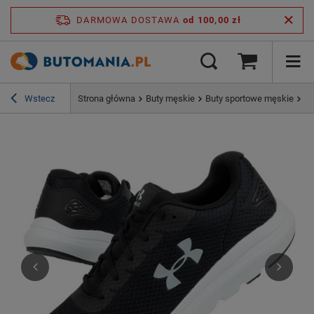
DARMOWA DOSTAWA
od 100,00 zł
Wstecz
Strona główna
Buty męskie
Buty sportowe męskie
Bu