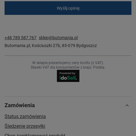
Wyślij opinię
+48 789 587 767
sklep@butomania.pl
Butomania.pl
,
Kościuszki 27b
,
85-079
Bydgoszcz
W sklepie prezentujemy ceny brutto (z VAT).
Stawki VAT dla konsumentów z kraju:
Polska
.
Zamówienia
Status zamówienia
Śledzenie przesyłki
Chcę zareklamować produkt