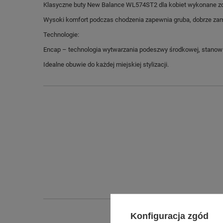
Klasyczne buty New Balance WL574ST2 dla kobiet wykonane zost
Wysoki komfort podczas chodzenia zapewnia gruba, dobrze z
Technologie:
Encap – technologia wytwarzania podeszwy środkowej, stanowią
Idealne obuwie do każdej miejskiej stylizacji.
Konfiguracja zgód