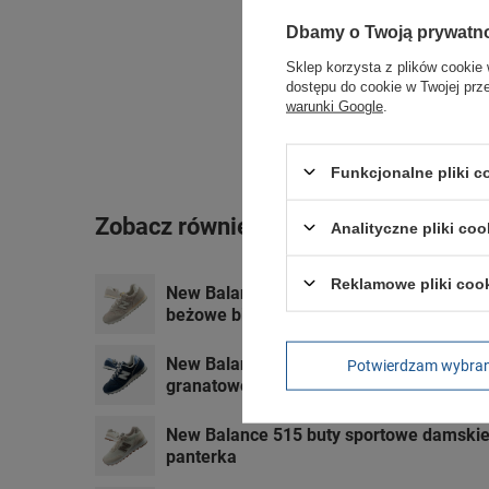
Dbamy o Twoją prywatn
Sklep korzysta z plików cookie 
dostępu do cookie w Twojej prz
warunki Google
.
Funkcjonalne pliki 
Zobacz również
Analityczne pliki coo
Reklamowe pliki coo
New Balance 373 buty sportowe damski
beżowe białe
New Balance 373 buty sportowe damski
Potwierdzam wybra
granatowe
New Balance 515 buty sportowe damski
panterka