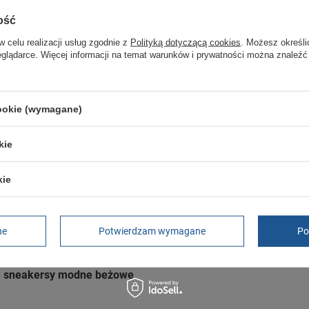
Czas na reklamację z tytułu rękojmi
ość
2 lata
rękojmia wyłączona dla przedsiębiorców
w celu realizacji usług zgodnie z
Polityką dotyczącą cookies
. Możesz określi
Adres do reklamacji
eglądarce. Więcej informacji na temat warunków i prywatności można znaleźć
Butomania.pl
Kościuszki 27b
85-079 Bydgoszcz
Polska
cookie (wymagane)
kie
kie
e sneakersy modne skórzane
e sneakersy modne wygodne
ne
Potwierdzam wymagane
Po
e sneakersy modne beżowe