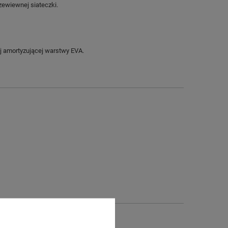
zewiewnej siateczki.
j amortyzującej warstwy EVA.