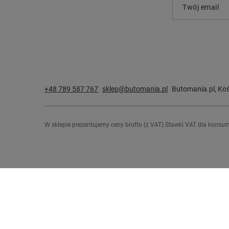
Twój email
+48 789 587 767
sklep@butomania.pl
Butomania.pl
,
Koś
W sklepie prezentujemy ceny brutto (z VAT).
Stawki VAT dla konsum
Zamówienia
Konto
Status zamówienia
Zarejestru
Śledzenie przesyłki
Koszyk
Chcę zareklamować produkt
Listy zak