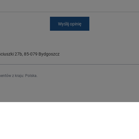
Wyślij opinię
ciuszki 27b
,
85-079
Bydgoszcz
entów z kraju:
Polska
.
Regulaminy
j się
Informacje o sklepie
Wysyłka
upowe
Sposoby płatności i prowizje