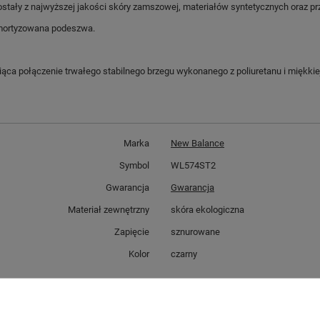
ały z najwyższej jakości skóry zamszowej, materiałów syntetycznych oraz pr
amortyzowana podeszwa.
ca połączenie trwałego stabilnego brzegu wykonanego z poliuretanu i miękkie
Marka
New Balance
Symbol
WL574ST2
Gwarancja
Gwarancja
Materiał zewnętrzny
skóra ekologiczna
Zapięcie
sznurowane
Kolor
czarny
GWARANCJA