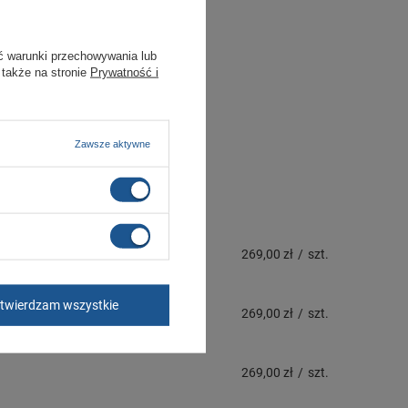
ć warunki przechowywania lub
 także na stronie
Prywatność i
Zawsze aktywne
269,00 zł
/
szt.
twierdzam wszystkie
269,00 zł
/
szt.
269,00 zł
/
szt.