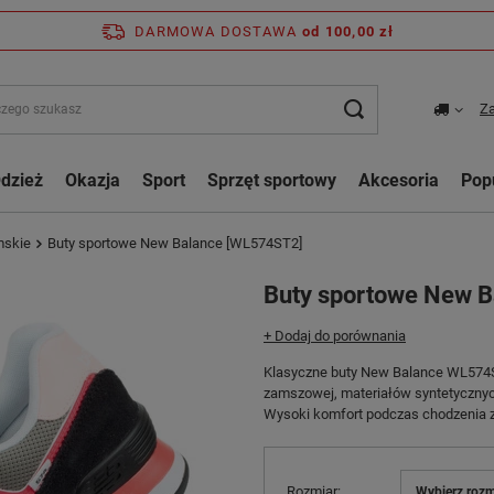
DARMOWA DOSTAWA
od 100,00 zł
Za
dzież
Okazja
Sport
Sprzęt sportowy
Akcesoria
Pop
mskie
Buty sportowe New Balance [WL574ST2]
Buty sportowe New 
+ Dodaj do porównania
Klasyczne buty New Balance WL574ST
zamszowej, materiałów syntetycznych
Wysoki komfort podczas chodzenia 
Rozmiar
Wybierz rozm