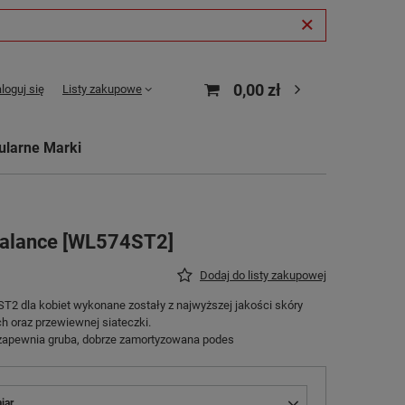
0,00 zł
loguj się
Listy zakupowe
ularne Marki
Balance [WL574ST2]
Dodaj do listy zakupowej
2 dla kobiet wykonane zostały z najwyższej jakości skóry
 oraz przewiewnej siateczki.
zapewnia gruba, dobrze zamortyzowana podes
iar