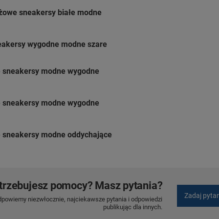
żowe sneakersy białe modne
eakersy wygodne modne szare
e sneakersy modne wygodne
e sneakersy modne wygodne
e sneakersy modne oddychające
trzebujesz pomocy? Masz pytania?
Zadaj pyta
dpowiemy niezwłocznie, najciekawsze pytania i odpowiedzi
publikując dla innych.