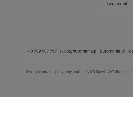
Twój email
+48 789 587 767
sklep@butomania.pl
Butomania.pl
,
Koś
W sklepie prezentujemy ceny brutto (z VAT).
Stawki VAT dla konsum
Zamówienia
Konto
Status zamówienia
Zarejestru
Śledzenie przesyłki
Koszyk
Chcę zareklamować produkt
Listy zak