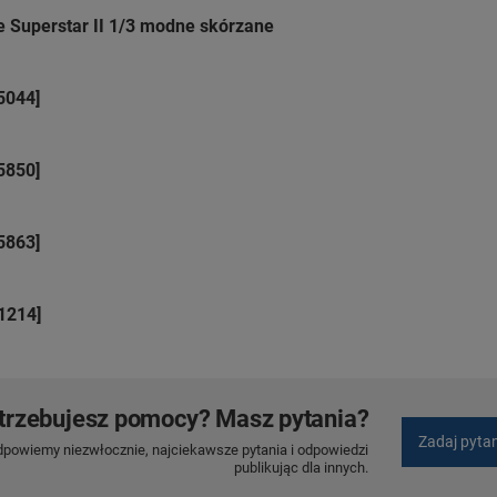
 Superstar II 1/3 modne skórzane
5044]
5850]
5863]
1214]
trzebujesz pomocy? Masz pytania?
Zadaj pyta
dpowiemy niezwłocznie, najciekawsze pytania i odpowiedzi
publikując dla innych.