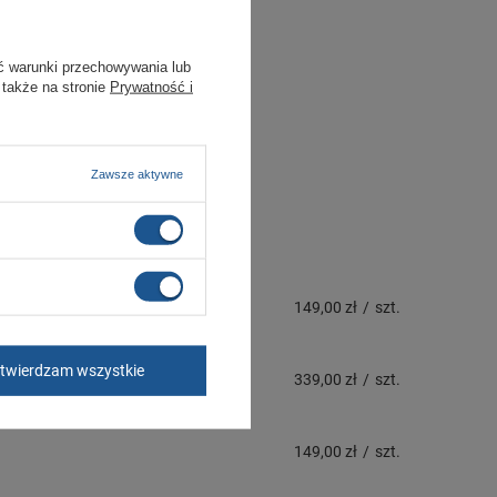
ć warunki przechowywania lub
 także na stronie
Prywatność i
Zawsze aktywne
149,00 zł
/
szt.
twierdzam wszystkie
339,00 zł
/
szt.
149,00 zł
/
szt.