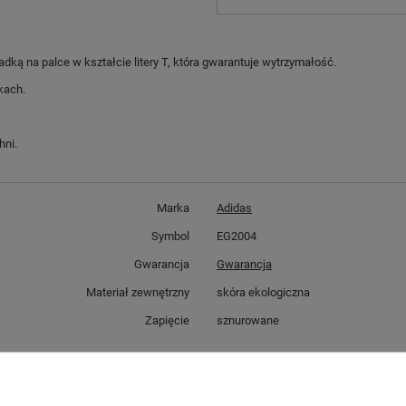
ką na palce w kształcie litery T, która gwarantuje wytrzymałość.
kach.
hni.
Marka
Adidas
Symbol
EG2004
Gwarancja
Gwarancja
Materiał zewnętrzny
skóra ekologiczna
Zapięcie
sznurowane
GWARANCJA