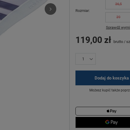
36,5
Rozmiar
39
Sprawdź wymia
119,00 zł
brutto
/
sz
Dodaj do koszyka
Możesz kupić także poprz