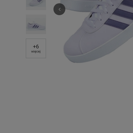
+
6
więcej