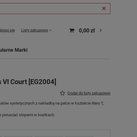
0,00 zł
loguj się
Listy zakupowe
ularne Marki
 VI Court [EG2004]
Dodaj do listy zakupowej
łów syntetycznych z nakładką na palce w kształcie litery T,
ie poruszać stopami w kostkach.