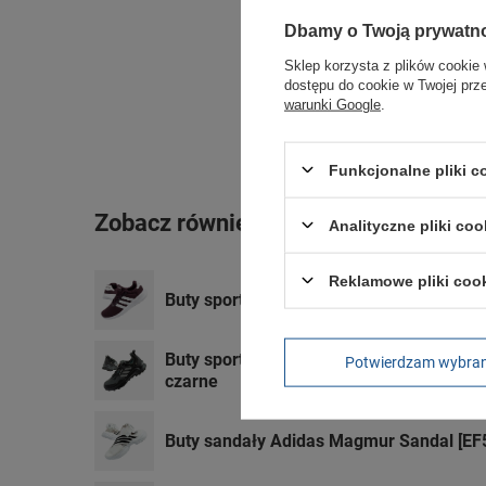
Dbamy o Twoją prywatn
Sklep korzysta z plików cookie 
dostępu do cookie w Twojej prz
warunki Google
.
Funkcjonalne pliki 
Zobacz również
Analityczne pliki coo
Reklamowe pliki coo
Buty sportowe Adidas Lite Racer [GX6741
Buty sportowe damskie trekkingowe Adi
Potwierdzam wybra
czarne
Buty sandały Adidas Magmur Sandal [EF