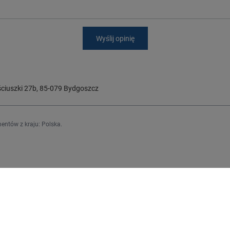
Wyślij opinię
ciuszki 27b
,
85-079
Bydgoszcz
entów z kraju:
Polska
.
Regulaminy
j się
Informacje o sklepie
Wysyłka
upowe
Sposoby płatności i prowizje