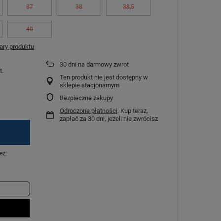
37
38
38,5
40
ry produktu
30
dni na darmowy zwrot
t.
Ten produkt nie jest dostępny w
sklepie stacjonarnym
Bezpieczne zakupy
Odroczone płatności
. Kup teraz,
zapłać za 30 dni, jeżeli nie zwrócisz
ez: