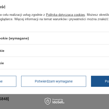
Czas na reklamację z tytułu rękojmi
ość
2 lata
rękojmia wyłączona dla przedsiębiorców
w celu realizacji usług zgodnie z
Polityką dotyczącą cookies
. Możesz określi
Adres do reklamacji
eglądarce. Więcej informacji na temat warunków i prywatności można znaleźć
Butomania.pl
Kościuszki 27b
85-079 Bydgoszcz
Polska
cookie (wymagane)
kie
kie
]
das Terrex AX4 r.38,5 GORE-TEX
ne
Potwierdzam wymagane
Po
5848]