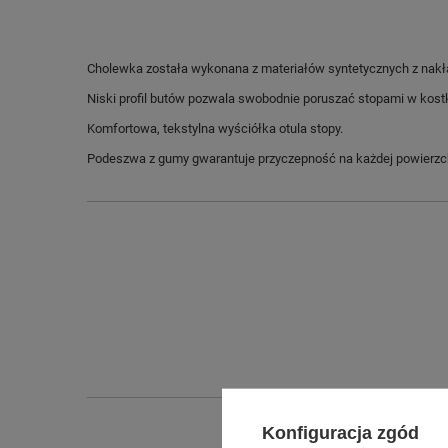
Cholewka została wykonana z materiałów syntetycznych z nakład
Niski profil butów pozwala swobodnie poruszać stopami w kost
Komfortowa, tekstylna wyściółka otula stopy.
Podeszwa z gumy gwarantuje przyczepność na każdej powierzc
Konfiguracja zgód