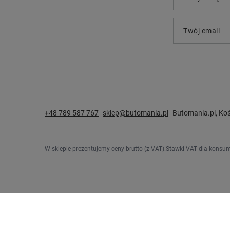
Twój email
+48 789 587 767
sklep@butomania.pl
Butomania.pl
,
Koś
W sklepie prezentujemy ceny brutto (z VAT).
Stawki VAT dla konsum
Zamówienia
Konto
Status zamówienia
Zarejestru