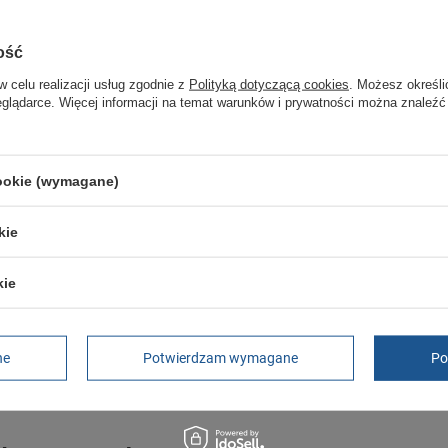
GWARANCJA
ość
Czas na reklamację z tytułu rękojmi
2 lata
w celu realizacji usług zgodnie z
Polityką dotyczącą cookies
. Możesz określi
rękojmia wyłączona dla przedsiębiorców
eglądarce. Więcej informacji na temat warunków i prywatności można znaleźć
Adres do reklamacji
Butomania.pl
Kościuszki 27b
85-079 Bydgoszcz
cookie (wymagane)
Polska
kie
kie
Set 125 2 CFA [749CFA003721G]
ne
Potwierdzam wymagane
Po
]