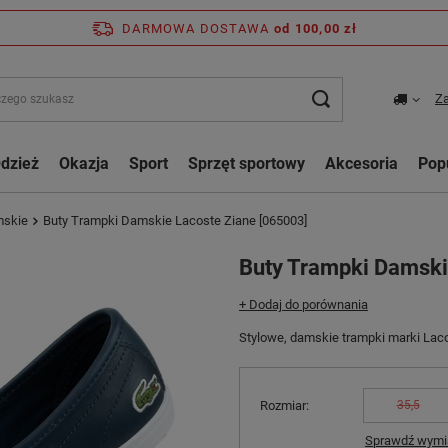
DARMOWA DOSTAWA
od 100,00 zł
Za
dzież
Okazja
Sport
Sprzęt sportowy
Akcesoria
Pop
mskie
Buty Trampki Damskie Lacoste Ziane [065003]
Buty Trampki Damski
+ Dodaj do porównania
Stylowe, damskie trampki marki Lac
Rozmiar
35,5
Sprawdź wymia