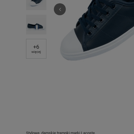
+
6
więcej
Stylowe, damskie trampki marki Lacoste.