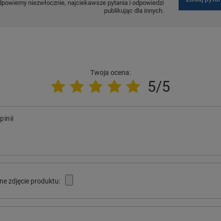
dpowiemy niezwłocznie, najciekawsze pytania i odpowiedzi
publikując dla innych.
Twoja ocena:
5/5
pinii
ne zdjęcie produktu: