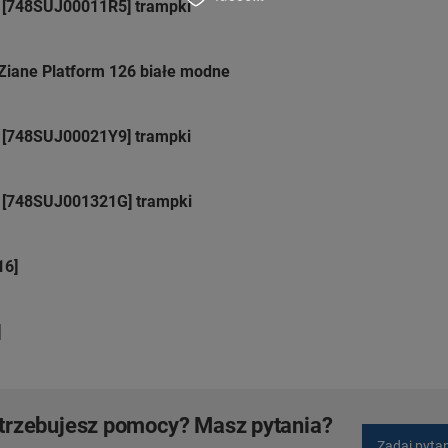
 [748SUJ00011R5] trampki
Ziane Platform 126 białe modne
 [748SUJ00021Y9] trampki
 [748SUJ001321G] trampki
16]
]
trzebujesz pomocy? Masz pytania?
Zadaj pyta