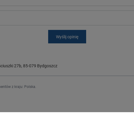
Wyślij opinię
ciuszki 27b
,
85-079
Bydgoszcz
entów z kraju:
Polska
.
Regulaminy
j się
Informacje o sklepie