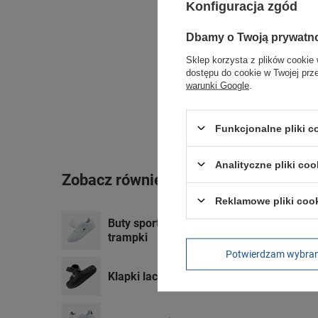
Konfiguracja zgód
Dbamy o Twoją prywatn
Sklep korzysta z plików cookie 
dostępu do cookie w Twojej prz
warunki Google
.
Funkcjonalne pliki 
Analityczne pliki coo
Zobacz również
Reklamowe pliki coo
Buty sportowe damskie Lacoste Lerond 
trampki
Potwierdzam wybra
Klapki laczki Lacoste Serve Slide [2002H