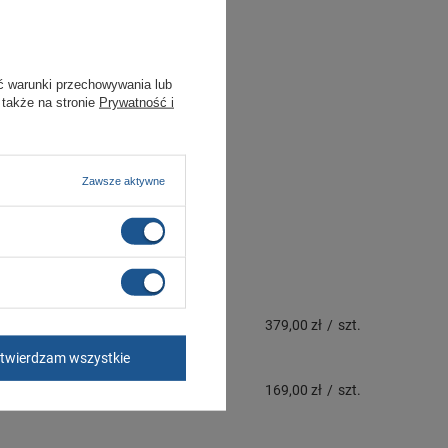
ć warunki przechowywania lub
 także na stronie
Prywatność i
Zawsze aktywne
379,00 zł
/
szt.
twierdzam wszystkie
169,00 zł
/
szt.