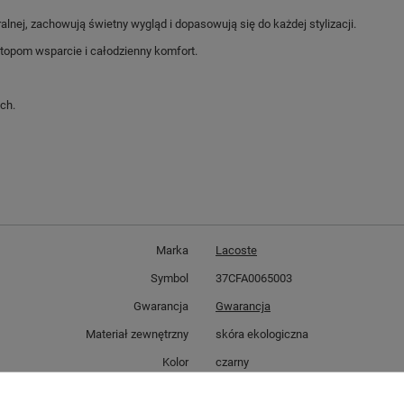
lnej, zachowują świetny wygląd i dopasowują się do każdej stylizacji.
topom wsparcie i całodzienny komfort.
ch.
Marka
Lacoste
Symbol
37CFA0065003
Gwarancja
Gwarancja
Materiał zewnętrzny
skóra ekologiczna
Kolor
czarny