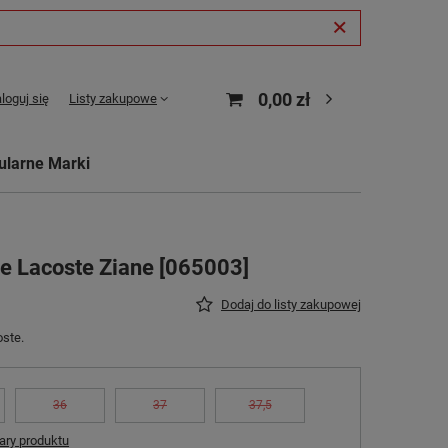
0,00 zł
loguj się
Listy zakupowe
ularne Marki
e Lacoste Ziane [065003]
Dodaj do listy zakupowej
oste.
36
37
37,5
ry produktu