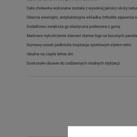
Cała cholewka wykonana została z wysokiej jakości skóry natura
Obecna wewnątrz, antybakteryjna wkładka Ortholite zapewnia s
Dodatkowo zwiększa go elastyczna podeszwa z gumy.
Markowe wykończenie stanowi słynne logo na bocznych panela
Gumowy nosek podkreśla inspiracje sportowym stylem retro.
Idealne na ciepłe letnie dni.
Doskonałe obuwie do codziennych modnych stylizacji.