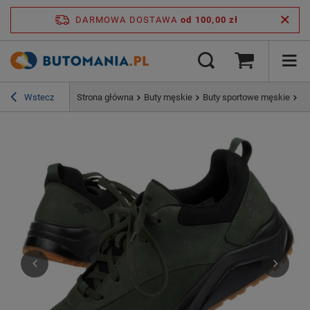
DARMOWA DOSTAWA
od 100,00 zł
Wstecz
Strona główna
Buty męskie
Buty sportowe męskie
Bu