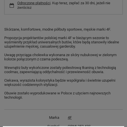
Odroczone płatności
. Kup teraz, zapłać za 30 dni, jeżeli nie
zwrócisz
Skórzane, komfortowe, modne półbuty sportowe, męskie marki 4F.
Propozycja projektantów polskiej marki 4F w bieżącym sezonie to
wyśmienity przykład uniwersalnych butów, które będą stanowiły idealne
uzupełnienie męskiej, casualowej garderoby.
Uwagę przyciąga cholewka wykonana ze skóry nubukowej w zielonym
kolorze połączonym z czarna podeszwą.
Wewnątrz buty wykończone zostały poliestrową tkaniną z technologią
coolmax, zapewniającą oddychalność i przewiewność obuwia.
Ciekawa, wyrazista kolorystyka będzie współgrała i świetnie uzupełni
większość codziennych stylizacji.
Obuwie zostało wyprodukowane w Polsce z użyciem najnowszych
technologii.
Marka
4F
Symbol
OBML252 43S