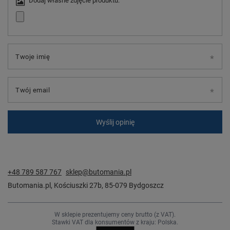
Dodaj własne zdjęcie produktu:
Twoje imię
Twój email
Wyślij opinię
+48 789 587 767
sklep@butomania.pl
Butomania.pl
,
Kościuszki 27b
,
85-079
Bydgoszcz
W sklepie prezentujemy ceny brutto (z VAT).
Stawki VAT dla konsumentów z kraju:
Polska
.