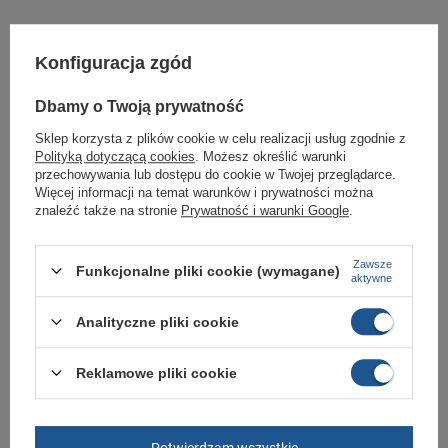
Prezentowane obuwie to model znanej firmy Vans.
Konfiguracja zgód
Cholewka wykonana została z materiałów syntetycznych i tekstylnych
najwyższej jakości, co zwiększa komfort podczas użytkowania.
Dbamy o Twoją prywatność
Są wygodne i charakteryzują się dużą wytrzymałością oraz ciekawym
wzornictwem.
Sklep korzysta z plików cookie w celu realizacji usług zgodnie z
Polityką dotyczącą cookies
. Możesz określić warunki
To obuwie dla osób lubiących styl miejski, a także tych, którzy cenią sobie
wygodny sportowy styl na co dzień.
przechowywania lub dostępu do cookie w Twojej przeglądarce.
Więcej informacji na temat warunków i prywatności można
znaleźć także na stronie
Prywatność i warunki Google
.
Marka
Vans
Zawsze
Funkcjonalne pliki cookie (wymagane)
Symbol
0EWZNVY
aktywne
Gwarancja
Gwarancja
Analityczne pliki cookie
Zapięcie
sznurowane
Materiał zewnętrzny
tkanina
Reklamowe pliki cookie
Kolor
czarny