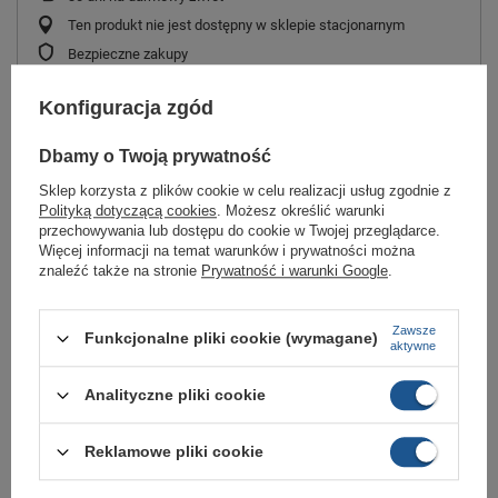
Ten produkt nie jest dostępny w sklepie stacjonarnym
Bezpieczne zakupy
Odroczone płatności
. Kup teraz, zapłać za 30 dni, jeżeli nie
zwrócisz
Konfiguracja zgód
Dbamy o Twoją prywatność
New Balance PC574TDP
Sklep korzysta z plików cookie w celu realizacji usług zgodnie z
Polityką dotyczącą cookies
. Możesz określić warunki
New Balance zachwycają oryginalnym, różowym designem z tęczowym
przechowywania lub dostępu do cookie w Twojej przeglądarce.
logo marki.
Więcej informacji na temat warunków i prywatności można
Dziecięce buty klasyczne, które będzie chciał nosić każdy mały urwis to
znaleźć także na stronie
Prywatność i warunki Google
.
New Balance PC574TDP.
Amortyzacja EVA dodaje lekkości każdemu kroku.
Zawsze
Funkcjonalne pliki cookie (wymagane)
aktywne
Wasze pociechy będą mogły chodzić w nich przez cały dzień i wciąż będą
mieć pełnię wygody.
Analityczne pliki cookie
Marka
New Balance
Reklamowe pliki cookie
Symbol
PC574TDP