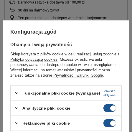
Darmowa i szybka dostawa
od
100,00 zł
30
dni na darmowy zwrot
Ten produkt nie jest dostępny w sklepie stacjonarnym
Bezpieczne zakupy
Konfiguracja zgód
Odroczone płatności
. Kup teraz, zapłać za 30 dni, jeżeli nie
zwrócisz
Dbamy o Twoją prywatność
Sklep korzysta z plików cookie w celu realizacji usług zgodnie z
Polityką dotyczącą cookies
. Możesz określić warunki
przechowywania lub dostępu do cookie w Twojej przeglądarce.
Buty
New Balance YV500RI
Więcej informacji na temat warunków i prywatności można
Buty dziecięce zapinane na rzep, wykonany z materiałów syntetycznych
znaleźć także na stronie
Prywatność i warunki Google
.
oraz siatki,
zapewniających odpowiednią regulację temperatury nawet w ciepłe letnie
Zawsze
dni.
Funkcjonalne pliki cookie (wymagane)
aktywne
Podeszwa wykonana z pianki profilowanej pod ciśnieniem zapewni dobrą
amortyzację oraz komfort podczas chodzenia.
Analityczne pliki cookie
Reklamowe pliki cookie
Marka
New Balance