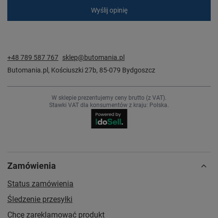
Wyślij opinię
+48 789 587 767
sklep@butomania.pl
Butomania.pl
,
Kościuszki 27b
,
85-079
Bydgoszcz
W sklepie prezentujemy ceny brutto (z VAT).
Stawki VAT dla konsumentów z kraju:
Polska
.
Zamówienia
Status zamówienia
Śledzenie przesyłki
Chcę zareklamować produkt