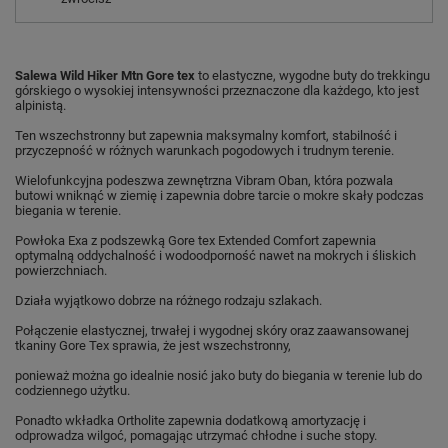
Salewa Wild Hiker Mtn Gore tex
to elastyczne, wygodne buty do trekkingu
górskiego o wysokiej intensywności przeznaczone dla każdego, kto jest
alpinistą.
Ten wszechstronny but zapewnia maksymalny komfort, stabilność i
przyczepność w różnych warunkach pogodowych i trudnym terenie.
Wielofunkcyjna podeszwa zewnętrzna Vibram Oban, która pozwala
butowi wniknąć w ziemię i zapewnia dobre tarcie o mokre skały podczas
biegania w terenie.
Powłoka Exa z podszewką Gore tex Extended Comfort zapewnia
optymalną oddychalność i wodoodporność nawet na mokrych i śliskich
powierzchniach.
Działa wyjątkowo dobrze na różnego rodzaju szlakach.
Połączenie elastycznej, trwałej i wygodnej skóry oraz zaawansowanej
tkaniny Gore Tex sprawia, że jest wszechstronny,
ponieważ można go idealnie nosić jako buty do biegania w terenie lub do
codziennego użytku.
Ponadto wkładka Ortholite zapewnia dodatkową amortyzację i
odprowadza wilgoć, pomagając utrzymać chłodne i suche stopy.