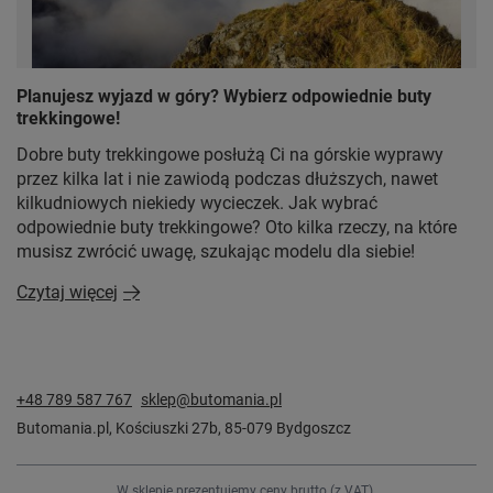
Planujesz wyjazd w góry? Wybierz odpowiednie buty
trekkingowe!
Dobre buty trekkingowe posłużą Ci na górskie wyprawy
przez kilka lat i nie zawiodą podczas dłuższych, nawet
kilkudniowych niekiedy wycieczek. Jak wybrać
odpowiednie buty trekkingowe? Oto kilka rzeczy, na które
musisz zwrócić uwagę, szukając modelu dla siebie!
Czytaj więcej
+48 789 587 767
sklep@butomania.pl
Butomania.pl
,
Kościuszki 27b
,
85-079
Bydgoszcz
W sklepie prezentujemy ceny brutto (z VAT).