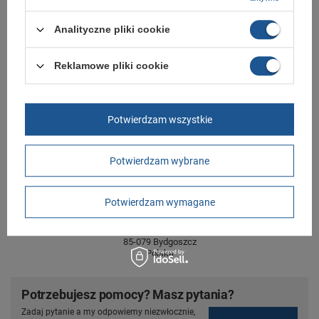
Analityczne pliki cookie
Marka
Salewa
Symbol
63467 0982
Reklamowe pliki cookie
Gwarancja
Gwarancja
Płeć
męskie
Potwierdzam wszystkie
GWARANCJA
Potwierdzam wybrane
Czas na reklamację z tytułu rękojmi
2 lata
rękojmia wyłączona dla przedsiębiorców
Potwierdzam wymagane
Adres do reklamacji
Butomania.pl
Kościuszki 27b
85-079 Bydgoszcz
Polska
Potrzebujesz pomocy? Masz pytania?
Zadaj pytanie a my odpowiemy niezwłocznie,