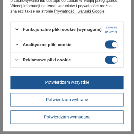
przechowywania lub dostępu do cookie w Twojej przeglądarce.
Więcej informacji na temat warunków i prywatności można
GWARANCJA
znaleźć także na stronie
Prywatność i warunki Google
.
Czas na reklamację z tytułu rękojmi
2 lata
rękojmia wyłączona dla przedsiębiorców
Zawsze
Funkcjonalne pliki cookie (wymagane)
Adres do reklamacji
aktywne
Butomania.pl
Kościuszki 27b
Analityczne pliki cookie
85-079 Bydgoszcz
Polska
Reklamowe pliki cookie
Potrzebujesz pomocy? Masz pytania?
Zadaj pytanie a my odpowiemy niezwłocznie,
Zadaj pytanie
najciekawsze pytania i odpowiedzi publikując
Potwierdzam wszystkie
dla innych.
Potwierdzam wybrane
Napisz swoją opinię
Potwierdzam wymagane
Twoja ocena:
5/5