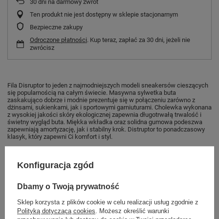
30
dni na darmowy zwrot
Ten produkt nie jest dostępny w sklepie stacjonarnym
Bezpieczne zakupy
Odroczone płatności
. Kup teraz, zapłać za 30 dni, jeżeli nie
zwrócisz
Fila Disruptor to jeden z najmodniejszych modeli sneakersów cieszących
się popularnością na całym świecie. Masywna sylwetka buta
zaskakująco dobrze i modnie prezentuje się w połączeniu zarówno z
dżinsami, sukienkami, jak i sportowymi garniuturami. Cholewka wykonana
z wysokiej jakości skóry ekologicznej zapewnia długotrwałą trwalość i
świetny wygląd buta. Miękka wkładka oraz solidna gumowa podeszwa
zapewniają amortyzację, jak i stabilny krok. Distruptor to ponadczasowy
klasyk, który zapewni Ci komfort i styl.
Konfiguracja zgód
Marka
Fila
Dbamy o Twoją prywatność
Symbol
1010747.71S
Gwarancja
Gwarancja
Sklep korzysta z plików cookie w celu realizacji usług zgodnie z
Polityką dotyczącą cookies
. Możesz określić warunki