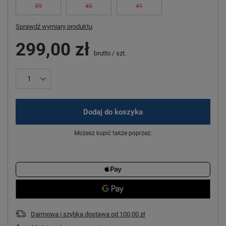
39
40
41
Sprawdź wymiary produktu
299,00 zł
brutto
/
szt.
Dodaj do koszyka
Możesz kupić także poprzez:
Darmowa i szybka dostawa
od
100,00 zł