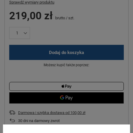
Sprawdź wymiary produktu
219,00 zł
brutto
/
szt.
Dodaj do koszyka
Możesz kupić także poprzez:
Darmowa i szybka dostawa
od
100,00 zł
30
dni na darmowy zwrot
Ten produkt nie jest dostępny w sklepie stacjonarnym