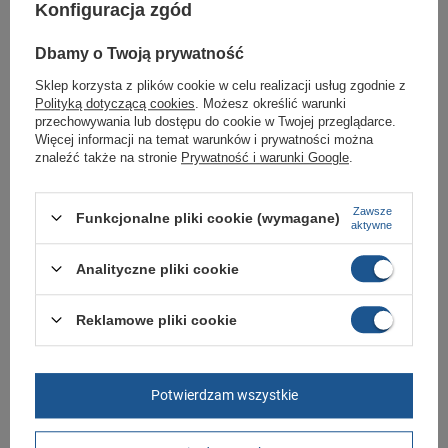
Konfiguracja zgód
Bezpieczne zakupy
Odroczone płatności
. Kup teraz, zapłać za 30 dni, jeżeli nie
zwrócisz
Dbamy o Twoją prywatność
Sklep korzysta z plików cookie w celu realizacji usług zgodnie z
Polityką dotyczącą cookies
. Możesz określić warunki
przechowywania lub dostępu do cookie w Twojej przeglądarce.
Kultowa wersja modelu serii 574. Wykonany z najwyższej jakości skóry
Więcej informacji na temat warunków i prywatności można
natulalnej. Wysoki komfort podczas chodzenia zapewnia gruba, dobrze
znaleźć także na stronie
Prywatność i warunki Google
.
zamortyzowana podeszwa.
Zawsze
Funkcjonalne pliki cookie (wymagane)
aktywne
Marka
New Balance
Symbol
GC574ERM 38
Analityczne pliki cookie
Gwarancja
Gwarancja
Reklamowe pliki cookie
GWARANCJA
Czas na reklamację z tytułu rękojmi
Potwierdzam wszystkie
2 lata
rękojmia wyłączona dla przedsiębiorców
Adres do reklamacji
Butomania.pl