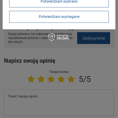
Potwierdzam wybrane
Kościuszki 27b
85-079 Bydgoszcz
Polska
Potwierdzam wymagane
Potrzebujesz pomocy? Masz pytania?
Zadaj pytanie a my odpowiemy niezwłocznie,
Zadaj pytanie
najciekawsze pytania i odpowiedzi publikując
dla innych.
Napisz swoją opinię
Twoja ocena:
5/5
Treść twojej opinii