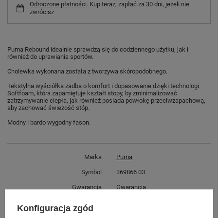
Odroczone płatności
. Kup teraz, zapłać za 30 dni, jeżeli nie
zwrócisz
Puma Rebound idealnie sprawdzą się do codziennego użytku, jak i
również do uprawiania sportów.
Cholewka wykonana została z tworzywa skóropodobnego.
Tekstylna wyściółka zadba o komfort i dopasowanie dzięki technologi
Softfoam, która zapamiętuje kształt stopy, by zminimalizować
zatrzymywanie ciepła, jak również posiada powłokę przeciwzapachową,
aby zachować świeżość stóp.
Modny i bardo wygodny fason.
Marka
Puma
Symbol
369866 03
Gwarancja
Gwarancja
Płeć
męskie
Konfiguracja zgód