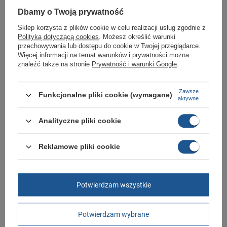
Dbamy o Twoją prywatność
GWARANCJA
Sklep korzysta z plików cookie w celu realizacji usług zgodnie z
Czas na reklamację z tytułu rękojmi
Polityką dotyczącą cookies
. Możesz określić warunki
2 lata
rękojmia wyłączona dla przedsiębiorców
przechowywania lub dostępu do cookie w Twojej przeglądarce.
Adres do reklamacji
Więcej informacji na temat warunków i prywatności można
Butomania.pl
znaleźć także na stronie
Prywatność i warunki Google
.
Kościuszki 27b
85-079 Bydgoszcz
Polska
Zawsze
Funkcjonalne pliki cookie (wymagane)
aktywne
Zobacz również
Analityczne pliki cookie
Buty sportowe Puma Gravition [383204 02]
Reklamowe pliki cookie
229,00 zł
/
szt.
Puma Suede XL Hairy buty sneakersy skóra
Potwierdzam wszystkie
modne brązowe
219,00 zł
/
szt.
Potwierdzam wybrane
Puma buty męskie sportowe turfy Future 8 Play