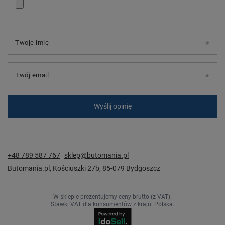
Twoje imię
Twój email
Wyślij opinię
+48 789 587 767
sklep@butomania.pl
Butomania.pl
,
Kościuszki 27b
,
85-079
Bydgoszcz
W sklepie prezentujemy ceny brutto (z VAT).
Stawki VAT dla konsumentów z kraju:
Polska
.