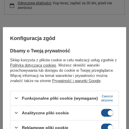
Odroczone płatności
. Kup teraz, zapłać za 30 dni, jeżeli nie
zwrócisz
Lekkie i praktyczne buty angielskiej marki HENLEYS, model TRAVIS, to
idealna propozycja na sezon jesienno - zimowy.
Konfiguracja zgód
Starannie wykonane z wysokiej jakości materiałów w przyjemnym dla oka
kolorze, świetnie sprawdzą się w użytku codziennym.
Dbamy o Twoją prywatność
Podwyższona w całości sznurowana cholewka zapewni doskonałe
Sklep korzysta z plików cookie w celu realizacji usług zgodnie z
dopasowanie.
Polityką dotyczącą cookies
. Możesz określić warunki
Pogrubiony piankowy materiał wewnątrz zapewni odpowiednią ciepłotę,
przechowywania lub dostępu do cookie w Twojej przeglądarce.
bez efektu przegrzewania.
Więcej informacji na temat warunków i prywatności można
znaleźć także na stronie
Prywatność i warunki Google
.
Gumowa pogrubiona podeszwa z wyraźnym bieżnikiem nada odpowiednią
przyczepność na niemal każdej nawierzchni.
Model w pełni uniwersalny, odpowiedni do codziennego, miejskiego
Zawsze
Funkcjonalne pliki cookie (wymagane)
użytku.
aktywne
Analityczne pliki cookie
Marka
Henleys
Reklamowe pliki cookie
Symbol
418 BLACK