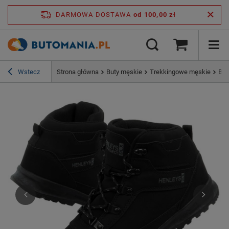
DARMOWA DOSTAWA
od 100,00 zł
Wstecz
Strona główna
Buty męskie
Trekkingowe męskie
But