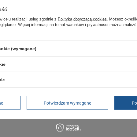
Czas na reklamację z tytułu rękojmi
ość
2 lata
rękojmia wyłączona dla przedsiębiorców
w celu realizacji usług zgodnie z
Polityką dotyczącą cookies
. Możesz określi
Adres do reklamacji
eglądarce. Więcej informacji na temat warunków i prywatności można znaleźć
Butomania.pl
Kościuszki 27b
85-079 Bydgoszcz
Polska
cookie (wymagane)
kie
kie
4147]
ne
Potwierdzam wymagane
Po
ourt 125 2 SMA [749SMA008121G]