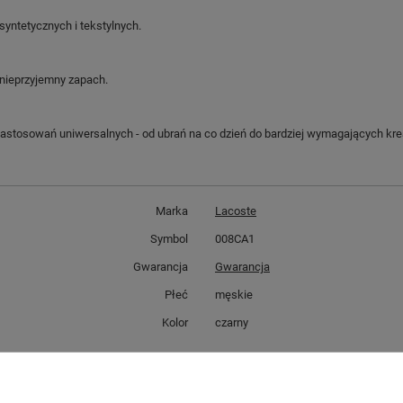
yntetycznych i tekstylnych.
 nieprzyjemny zapach.
stosowań uniwersalnych - od ubrań na co dzień do bardziej wymagających kreacj
Marka
Lacoste
Symbol
008CA1
Gwarancja
Gwarancja
Płeć
męskie
Kolor
czarny
GWARANCJA