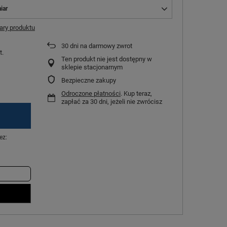
iar
ry produktu
30
dni na darmowy zwrot
t.
Ten produkt nie jest dostępny w
sklepie stacjonarnym
Bezpieczne zakupy
Odroczone płatności
. Kup teraz,
zapłać za 30 dni, jeżeli nie zwrócisz
ez: