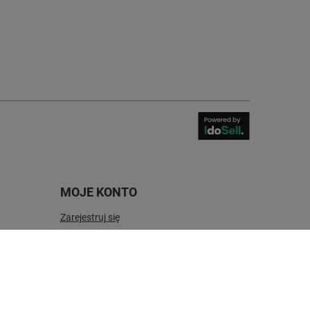
MOJE KONTO
Zarejestruj się
Moje zamówienia
Koszyk
Obserwowane
Historia transakcji