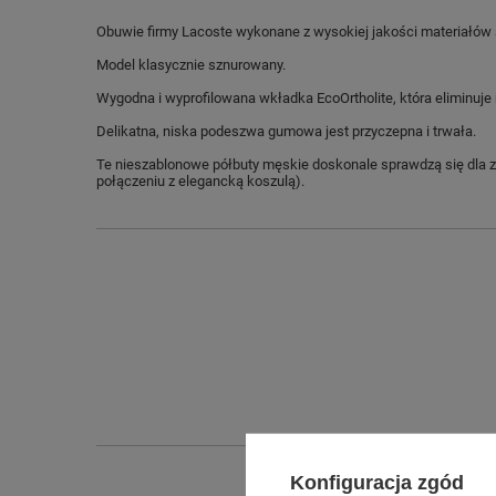
Obuwie firmy Lacoste wykonane z wysokiej jakości materiałów s
Model klasycznie sznurowany.
Wygodna i wyprofilowana wkładka EcoOrtholite, która eliminuje
Delikatna, niska podeszwa gumowa jest przyczepna i trwała.
Te nieszablonowe półbuty męskie doskonale sprawdzą się dla za
połączeniu z elegancką koszulą).
Konfiguracja zgód