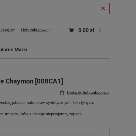
0,00 zł
loguj się
Listy zakupowe
ularne Marki
te Chaymon [008CA1]
Dodaj do listy zakupowej
okiej jakości materiałów syntetycznych i tekstylnych.
Ortholite, która eliminuje nieprzyjemny zapach.