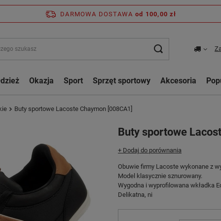
DARMOWA DOSTAWA
od 100,00 zł
Za
dzież
Okazja
Sport
Sprzęt sportowy
Akcesoria
Pop
kie
Buty sportowe Lacoste Chaymon [008CA1]
Buty sportowe Lacos
+ Dodaj do porównania
Obuwie firmy Lacoste wykonane z wys
Model klasycznie sznurowany.
Wygodna i wyprofilowana wkładka Eco
Delikatna, ni