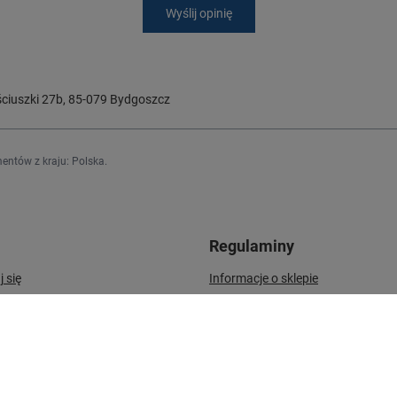
Wyślij opinię
ciuszki 27b
,
85-079
Bydgoszcz
entów z kraju:
Polska
.
Regulaminy
j się
Informacje o sklepie
Wysyłka
upowe
Sposoby płatności i prowizje
upionych produktów
Regulamin
ransakcji
Polityka prywatności