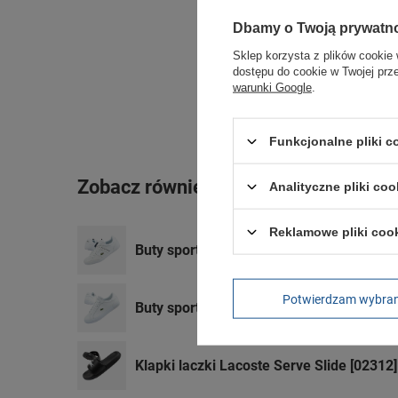
Dbamy o Twoją prywatn
Sklep korzysta z plików cookie 
dostępu do cookie w Twojej prz
warunki Google
.
Funkcjonalne pliki 
Zobacz również
Analityczne pliki coo
Reklamowe pliki coo
Buty sportowe Lacoste Chaymon 0121 [1
Potwierdzam wybra
Buty sportowe męskie Lacoste Powertc
Klapki laczki Lacoste Serve Slide [02312]