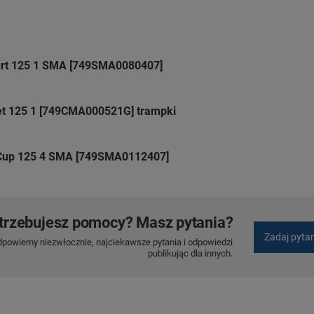
urt 125 1 SMA [749SMA0080407]
et 125 1 [749CMA000521G] trampki
 Cup 125 4 SMA [749SMA0112407]
trzebujesz pomocy? Masz pytania?
Zadaj pyta
dpowiemy niezwłocznie, najciekawsze pytania i odpowiedzi
publikując dla innych.