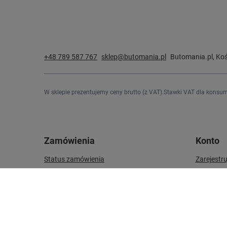
+48 789 587 767
sklep@butomania.pl
Butomania.pl
,
Koś
W sklepie prezentujemy ceny brutto (z VAT).
Stawki VAT dla konsum
Zamówienia
Konto
Status zamówienia
Zarejestru
Śledzenie przesyłki
Koszyk
Chcę zareklamować produkt
Listy zak
Chcę odstąpić od umowy
Lista zak
Chcę wymienić produkt
Historia t