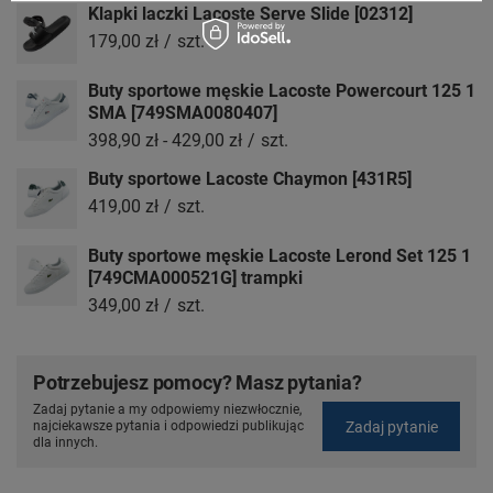
Klapki laczki Lacoste Serve Slide [02312]
179,00 zł
/
szt.
Buty sportowe męskie Lacoste Powercourt 125 1
SMA [749SMA0080407]
398,90 zł
-
429,00 zł
/
szt.
Buty sportowe Lacoste Chaymon [431R5]
419,00 zł
/
szt.
Buty sportowe męskie Lacoste Lerond Set 125 1
[749CMA000521G] trampki
349,00 zł
/
szt.
Potrzebujesz pomocy? Masz pytania?
Zadaj pytanie a my odpowiemy niezwłocznie,
Zadaj pytanie
najciekawsze pytania i odpowiedzi publikując
dla innych.