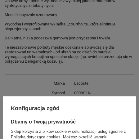
Obuwie firmy Lacoste wykonane z wysokiej jakości materiałów
syntetycznych i tekstylnych.
Model klasycznie sznurowany.
Wygodna i wyprofilowana wkładka EcoOrtholite, która eliminuje
nieprzyjemny zapach.
Delikatna, niska podeszwa gumowa jest przyczepna i trwała.
Te nieszablonowe półbuty męskie doskonale sprawdzą się dla
zastosowań uniwersalnych - od ubrań na co dzień do bardziej
wymagających kreacji na specjalne okazje (np. świetnie prezentują się w
połączeniu z elegancką koszulą).
Marka
Lacoste
Symbol
0008G1N
Gwarancja
Gwarancja
Konfiguracja zgód
Płeć
męskie
Dbamy o Twoją prywatność
GWARANCJA
Sklep korzysta z plików cookie w celu realizacji usług zgodnie z
Polityką dotyczącą cookies
. Możesz określić warunki