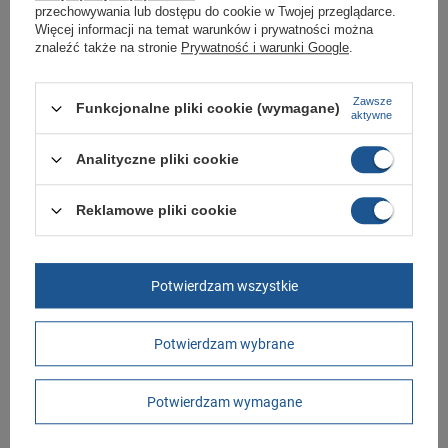
Czas na reklamację z tytułu rękojmi
przechowywania lub dostępu do cookie w Twojej przeglądarce.
2 lata
Więcej informacji na temat warunków i prywatności można
rękojmia wyłączona dla przedsiębiorców
znaleźć także na stronie
Prywatność i warunki Google
.
Adres do reklamacji
Butomania.pl
Kościuszki 27b
85-079 Bydgoszcz
Zawsze
Funkcjonalne pliki cookie (wymagane)
Polska
aktywne
Analityczne pliki cookie
Zobacz również
Reklamowe pliki cookie
Buty sportowe męskie Lacoste Powertcourt 125
2 SMA [749SMA008121G]
429,00 zł
/
szt.
Potwierdzam wszystkie
Buty sportowe męskie Lacoste Carnaby Cup 125
4 SMA [749SMA0112407]
Potwierdzam wybrane
369,00 zł
/
szt.
Buty sportowe Lacoste Chaymon 0121 [14147]
Potwierdzam wymagane
399,00 zł
/
szt.