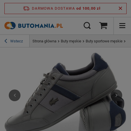
DARMOWA DOSTAWA
od 100,00 zł
Wstecz
Strona główna
Buty męskie
Buty sportowe męskie
Bu