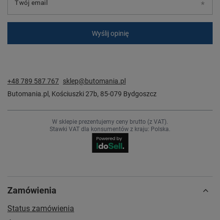
Twój email
Wyślij opinię
+48 789 587 767
sklep@butomania.pl
Butomania.pl
,
Kościuszki 27b
,
85-079
Bydgoszcz
W sklepie prezentujemy ceny brutto (z VAT).
Stawki VAT dla konsumentów z kraju:
Polska
.
Zamówienia
Status zamówienia