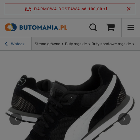
DARMOWA DOSTAWA
od 100,00 zł
Wstecz
Strona główna
Buty męskie
Buty sportowe męskie
Bu