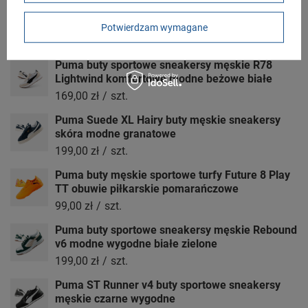
Buty sportowe Puma Gravition [385873 04]
Potwierdzam wymagane
199,00 zł
/
szt.
Puma buty sportowe sneakersy męskie R78
Lightwind komfortowe modne beżowe białe
169,00 zł
/
szt.
Puma Suede XL Hairy buty męskie sneakersy
skóra modne granatowe
199,00 zł
/
szt.
Puma buty męskie sportowe turfy Future 8 Play
TT obuwie piłkarskie pomarańczowe
99,00 zł
/
szt.
Puma buty sportowe sneakersy męskie Rebound
v6 modne wygodne białe zielone
199,00 zł
/
szt.
Puma ST Runner v4 buty sportowe sneakersy
męskie czarne wygodne