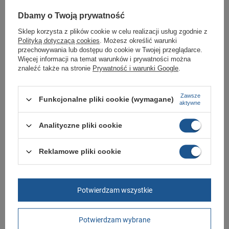
Gwarancja
Gwarancja
Dbamy o Twoją prywatność
Płeć
męskie
Sklep korzysta z plików cookie w celu realizacji usług zgodnie z
Polityką dotyczącą cookies
. Możesz określić warunki
Kolor
czarny
przechowywania lub dostępu do cookie w Twojej przeglądarce.
Więcej informacji na temat warunków i prywatności można
znaleźć także na stronie
Prywatność i warunki Google
.
GWARANCJA
Czas na reklamację z tytułu rękojmi
Zawsze
2 lata
Funkcjonalne pliki cookie (wymagane)
aktywne
rękojmia wyłączona dla przedsiębiorców
Adres do reklamacji
Butomania.pl
Analityczne pliki cookie
Kościuszki 27b
85-079 Bydgoszcz
Polska
Reklamowe pliki cookie
Zobacz również
Potwierdzam wszystkie
Buty sportowe Puma Smash 3.0 [390987 03]
158,00 zł
/
szt.
Potwierdzam wybrane