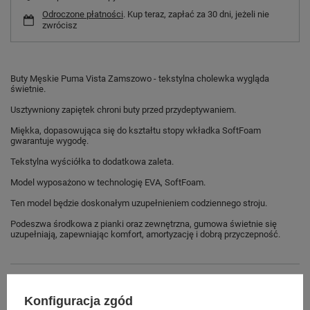
Odroczone płatności
. Kup teraz, zapłać za 30 dni, jeżeli nie
zwrócisz
Buty Męskie Puma Vista Zamszowo - tekstylna cholewka wygląda
świetnie.
Usztywniony zapiętek chroni buty przed przydeptywaniem.
Miękka, dopasowująca się do kształtu stopy wkładka SoftFoam
gwarantuje wygodę.
Tekstylna wyściółka to dodatkowa zaleta.
Model wyposażono w technologię EVA, SoftFoam.
Ten model będzie doskonałym uzupełnieniem codziennego stroju.
Podeszwa środkowa z pianki oraz zewnętrzna, gumowa świetnie się
uzupełniają, zapewniając komfort, amortyzację i dobrą przyczepność.
Marka
Puma
Konfiguracja zgód
Symbol
369365 01