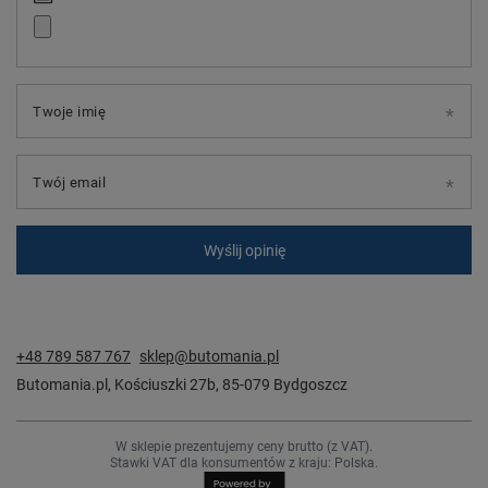
Twoje imię
Twój email
Wyślij opinię
+48 789 587 767
sklep@butomania.pl
Butomania.pl
,
Kościuszki 27b
,
85-079
Bydgoszcz
W sklepie prezentujemy ceny brutto (z VAT).
Stawki VAT dla konsumentów z kraju:
Polska
.