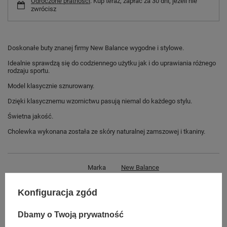
Odroczone płatności
. Kup teraz, zapłać za 30 dni, jeżeli nie
zwrócisz
Doskonałe buty znanej firmy New Balance wygodne i stylowe.
Idealnie sprawdzą się do codziennego użytku jak i do uprawiania różnego
rodzaju sportu.
Model klasycznie sznurowany.
Dzięki klasycznemu wzornictwu pasują niemal do każdego stylu.
Świetna jakość.
Cholewka wykonana została ze skóry naturalnej zamszowej i tkaniny.
Marka
New Balance
Symbol
ML597NGT
Konfiguracja zgód
Gwarancja
Gwarancja
Dbamy o Twoją prywatność
Płeć
męskie