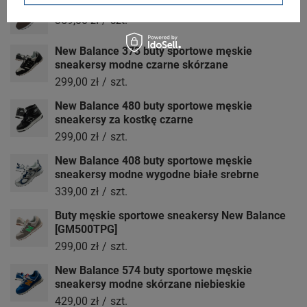
Buty sportowe New Balance [GM500FE2]
359,00 zł
/
szt.
New Balance 373 buty sportowe męskie
sneakersy modne czarne skórzane
299,00 zł
/
szt.
New Balance 480 buty sportowe męskie
sneakersy za kostkę czarne
299,00 zł
/
szt.
New Balance 408 buty sportowe męskie
sneakersy modne wygodne białe srebrne
339,00 zł
/
szt.
Buty męskie sportowe sneakersy New Balance
[GM500TPG]
299,00 zł
/
szt.
New Balance 574 buty sportowe męskie
sneakersy modne skórzane niebieskie
429,00 zł
/
szt.