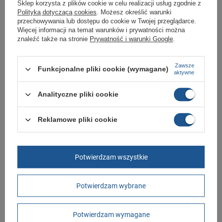
Sklep korzysta z plików cookie w celu realizacji usług zgodnie z
Polityką dotyczącą cookies
. Możesz określić warunki
GWARANCJA
przechowywania lub dostępu do cookie w Twojej przeglądarce.
Więcej informacji na temat warunków i prywatności można
Czas na reklamację z tytułu rękojmi
znaleźć także na stronie
Prywatność i warunki Google
.
2 lata
rękojmia wyłączona dla przedsiębiorców
Adres do reklamacji
Butomania.pl
Zawsze
Funkcjonalne pliki cookie (wymagane)
Kościuszki 27b
aktywne
85-079 Bydgoszcz
Polska
Analityczne pliki cookie
Zobacz również
Reklamowe pliki cookie
New Balance 373 buty sportowe męskie
sneakersy szare skórzane
Potwierdzam wszystkie
289,00 zł
/
szt.
New Balance buty męskie sportowe sneakersy
Potwierdzam wybrane
modne wygodne białe
269,00 zł
/
szt.
Potwierdzam wymagane