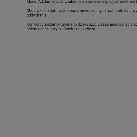
Model Adidas Tubular znakomicie sprawdzi się do jeansów, ale te
Cholewka została wykonana z nowoczesnych materiałów najwyż
oddychania.
Komfort chodzenia uzyskano dzięki użyciu zaawansowanych roz
ścieralności i przyczepności do podłoża.