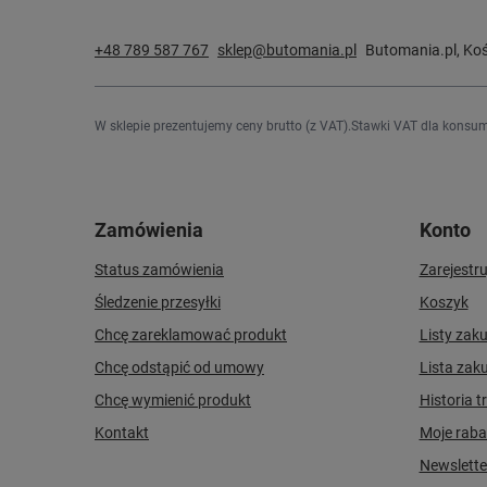
+48 789 587 767
sklep@butomania.pl
Butomania.pl
,
Koś
W sklepie prezentujemy ceny brutto (z VAT).
Stawki VAT dla konsum
Zamówienia
Konto
Status zamówienia
Zarejestru
Śledzenie przesyłki
Koszyk
Chcę zareklamować produkt
Listy zak
Chcę odstąpić od umowy
Lista zak
Chcę wymienić produkt
Historia t
Kontakt
Moje raba
Newslette