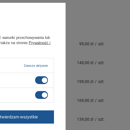
ć warunki przechowywania lub
 także na stronie
Prywatność i
99,00 zł
/
szt.
149,00 zł
/
szt.
Zawsze aktywne
199,00 zł
/
szt.
169,00 zł
/
szt.
twierdzam wszystkie
139,00 zł
/
szt.