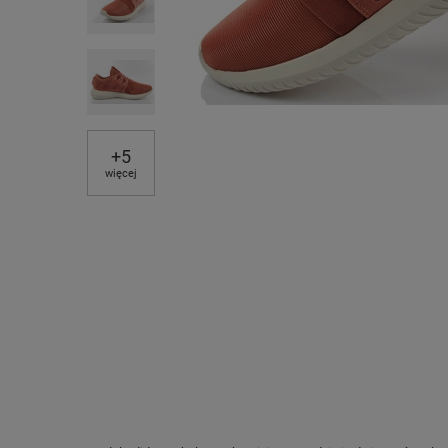
+
5
więcej