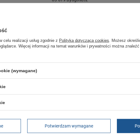
Polska
ość
w celu realizacji usług zgodnie z
Polityką dotyczącą cookies
. Możesz określi
eglądarce. Więcej informacji na temat warunków i prywatności można znaleźć
5863]
odne czarne sneakersy
cookie (wymagane)
kie
do czarne wsuwane skórzane
kie
r 3.0 sneakersy czarne
ne
Potwierdzam wymagane
Po
Run 3.0 wygodne modne białe