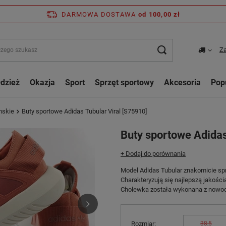
DARMOWA DOSTAWA
od 100,00 zł
Za
dzież
Okazja
Sport
Sprzęt sportowy
Akcesoria
Pop
mskie
Buty sportowe Adidas Tubular Viral [S75910]
Buty sportowe Adidas
+ Dodaj do porównania
Model Adidas Tubular znakomicie spra
Charakteryzują się najlepszą jakośc
Cholewka została wykonana z nowo
Rozmiar
38,5