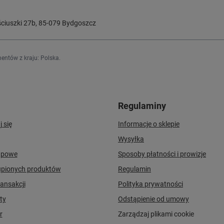
ciuszki 27b
,
85-079
Bydgoszcz
entów z kraju:
Polska
.
Regulaminy
j się
Informacje o sklepie
Wysyłka
upowe
Sposoby płatności i prowizje
upionych produktów
Regulamin
ransakcji
Polityka prywatności
ty
Odstąpienie od umowy
r
Zarządzaj plikami cookie