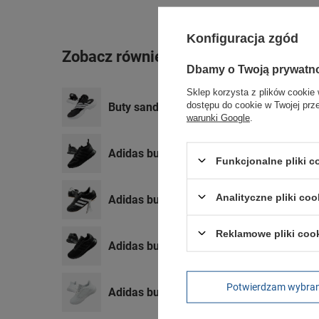
Konfiguracja zgód
Zobacz również
Dbamy o Twoją prywatn
Sklep korzysta z plików cookie 
dostępu do cookie w Twojej prz
Buty sandały Adidas Magmur Sandal [EF
warunki Google
.
Adidas buty damskie sportowe Multix m
Funkcjonalne pliki 
Analityczne pliki coo
Adidas buty damskie sportowe Taekwon
Reklamowe pliki coo
Adidas buty damskie sportowe Lite Race
Potwierdzam wybra
Adidas buty damskie sportowe Tensaur 