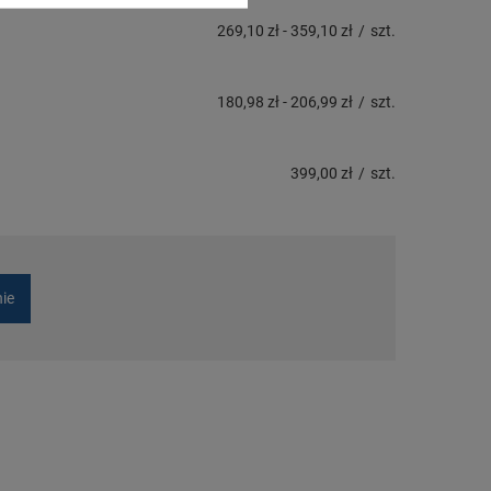
269,10 zł
-
359,10 zł
/
szt.
180,98 zł
-
206,99 zł
/
szt.
399,00 zł
/
szt.
nie