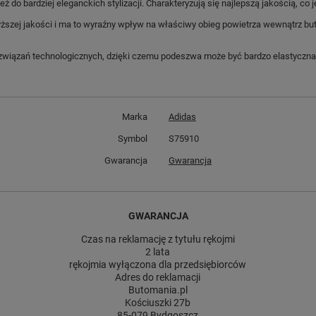
ż do bardziej eleganckich stylizacji. Charakteryzują się najlepszą jakością, c
szej jakości i ma to wyraźny wpływ na właściwy obieg powietrza wewnątrz bu
wiązań technologicznych, dzięki czemu podeszwa może być bardzo elastyczna 
Marka
Adidas
Symbol
S75910
Gwarancja
Gwarancja
GWARANCJA
Czas na reklamację z tytułu rękojmi
2 lata
rękojmia wyłączona dla przedsiębiorców
Adres do reklamacji
Butomania.pl
Kościuszki 27b
85-079 Bydgoszcz