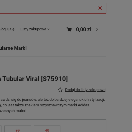
0,00 zł
loguj się
Listy zakupowe
ularne Marki
 Tubular Viral [S75910]
Dodaj do listy zakupowej
wdzi się do jeansów, ale też do bardziej eleganckich stylizacji.
ią, co jest także znakiem rozpoznawczym marki Adidas.
czesnych materi
39
40