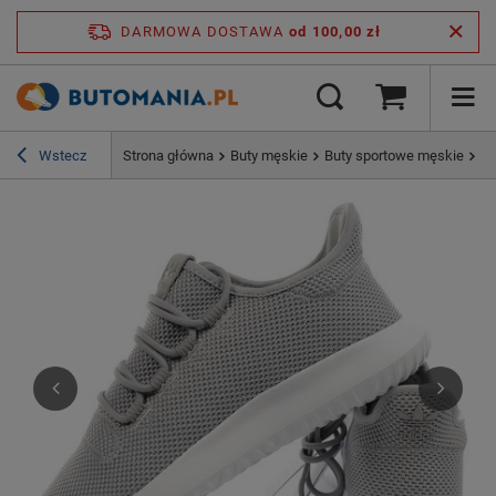
DARMOWA DOSTAWA
od 100,00 zł
Wstecz
Strona główna
Buty męskie
Buty sportowe męskie
Bu