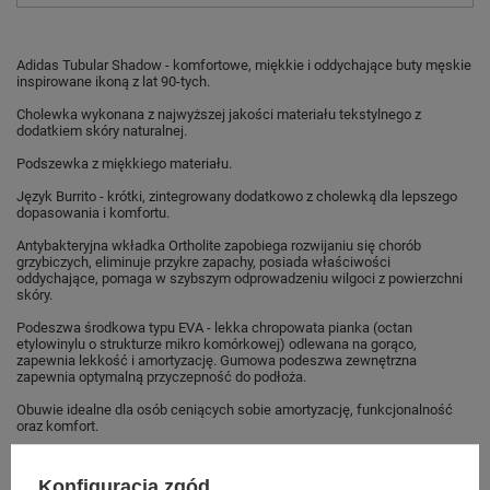
Adidas Tubular Shadow - komfortowe, miękkie i oddychające buty męskie
inspirowane ikoną z lat 90-tych.
Cholewka wykonana z najwyższej jakości materiału tekstylnego z
dodatkiem skóry naturalnej.
Podszewka z miękkiego materiału.
Język Burrito - krótki, zintegrowany dodatkowo z cholewką dla lepszego
dopasowania i komfortu.
Antybakteryjna wkładka Ortholite zapobiega rozwijaniu się chorób
grzybiczych, eliminuje przykre zapachy, posiada właściwości
oddychające, pomaga w szybszym odprowadzeniu wilgoci z powierzchni
skóry.
Podeszwa środkowa typu EVA - lekka chropowata pianka (octan
etylowinylu o strukturze mikro komórkowej) odlewana na gorąco,
zapewnia lekkość i amortyzację. Gumowa podeszwa zewnętrzna
zapewnia optymalną przyczepność do podłoża.
Obuwie idealne dla osób ceniących sobie amortyzację, funkcjonalność
oraz komfort.
Konfiguracja zgód