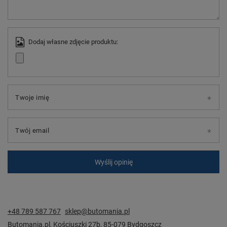
Dodaj własne zdjęcie produktu:
Twoje imię
Twój email
Wyślij opinię
+48 789 587 767
sklep@butomania.pl
Butomania.pl
,
Kościuszki 27b
,
85-079
Bydgoszcz