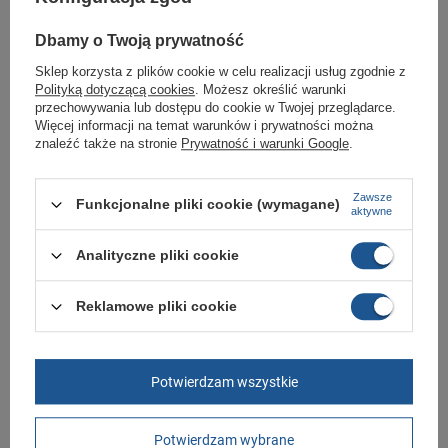
Marka
Adidas
Dbamy o Twoją prywatność
Symbol
AC7160 39 1/3
Sklep korzysta z plików cookie w celu realizacji usług zgodnie z
Gwarancja
Gwarancja
Polityką dotyczącą cookies
. Możesz określić warunki
Płeć
męskie
przechowywania lub dostępu do cookie w Twojej przeglądarce.
Więcej informacji na temat warunków i prywatności można
znaleźć także na stronie
Prywatność i warunki Google
.
GWARANCJA
Czas na reklamację z tytułu rękojmi
Zawsze
Funkcjonalne pliki cookie (wymagane)
2 lata
aktywne
rękojmia wyłączona dla przedsiębiorców
Adres do reklamacji
Analityczne pliki cookie
Butomania.pl
Kościuszki 27b
85-079 Bydgoszcz
Reklamowe pliki cookie
Polska
Zobacz również
Potwierdzam wszystkie
Buty męskie sportowe Adidas Run 70s [GY3884]
Potwierdzam wybrane
249,00 zł
/
szt.