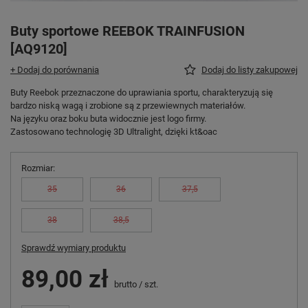
Buty sportowe REEBOK TRAINFUSION
[AQ9120]
+ Dodaj do porównania
Dodaj do listy zakupowej
Buty Reebok przeznaczone do uprawiania sportu, charakteryzują się
bardzo niską wagą i zrobione są z przewiewnych materiałów.
Na języku oraz boku buta widocznie jest logo firmy.
Zastosowano technologię 3D Ultralight, dzięki kt&oac
Rozmiar
35
36
37,5
38
38,5
Sprawdź wymiary produktu
89,00 zł
brutto
/
szt.