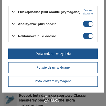
Zawsze
Funkcjonalne pliki cookie (wymagane)
Zobacz również
aktywne
Analityczne pliki cookie
Buty sportowe Reebok Classic [100033588]
179,00 zł
/
szt.
Reklamowe pliki cookie
Buty slip-on Reebok Royal Bonoco [CN8513]
48,00 zł
/
szt.
Potwierdzam wszystkie
Buty sportowe Reebok [100033037]
189,00 zł
/
szt.
Potwierdzam wybrane
Reebok buty damskie sportowe Royal Glide białe
modne skóra
Potwierdzam wymagane
189,00 zł
/
szt.
Reebok buty damskie sportowe Classic
sneakersy błękitne modne skóra