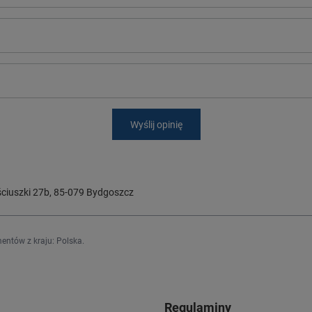
Wyślij opinię
ciuszki 27b
,
85-079
Bydgoszcz
entów z kraju:
Polska
.
Regulaminy