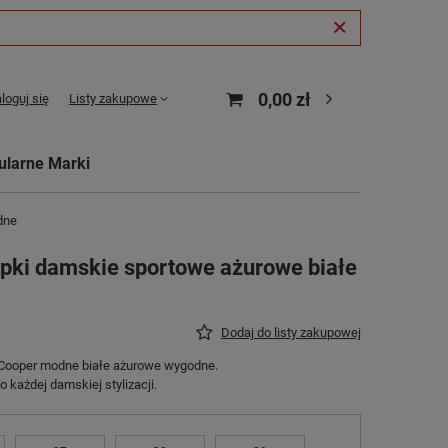
0,00 zł
loguj się
Listy zakupowe
ularne Marki
dne
mpki damskie sportowe ażurowe białe
Dodaj do listy zakupowej
 Cooper modne białe ażurowe wygodne.
 każdej damskiej stylizacji.