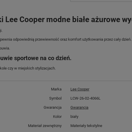
i Lee Cooper modne białe ażurowe w
i.
zapewnia odpowiednią przewiewność oraz komfort użytkowania przez cały dzień.
buwia.
uwie sportowe na co dzień.
ole czy w miejskich stylizacjach.
Marka
Lee Cooper
Symbol
LCW-26-02-4066L
Gwarancja
Gwarancja
Kolor
biały
Materiał zewnętrzny
Materiały tekstylne