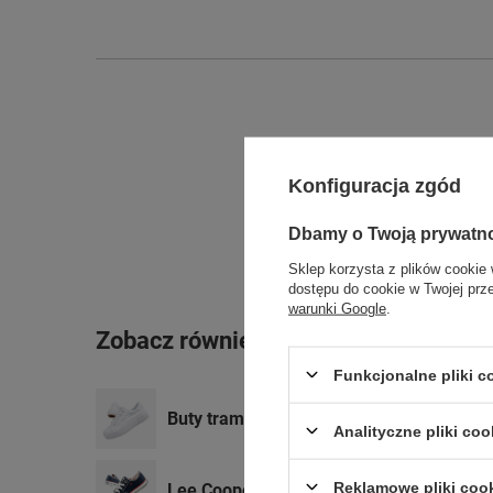
Konfiguracja zgód
Dbamy o Twoją prywatn
Sklep korzysta z plików cookie 
dostępu do cookie w Twojej prz
warunki Google
.
Zobacz również
Funkcjonalne pliki 
Buty trampki Lee Cooper [LCW-22-31-08
Analityczne pliki coo
Reklamowe pliki coo
Lee Cooper buty sportowe damskie tram