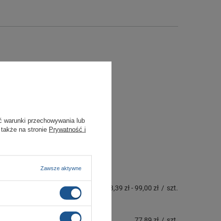
ć warunki przechowywania lub
 także na stronie
Prywatność i
Zawsze aktywne
93,39 zł
-
99,00 zł
/
szt.
77,89 zł
/
szt.