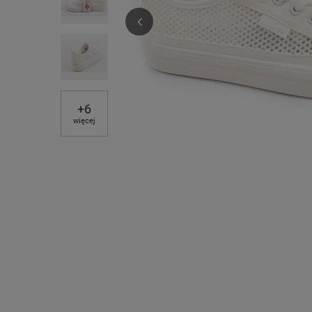
+
6
więcej