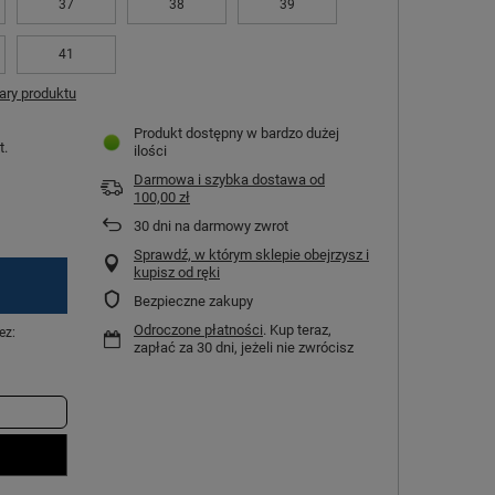
37
38
39
41
ry produktu
Produkt dostępny w bardzo dużej
t.
ilości
Darmowa i szybka dostawa
od
100,00 zł
30
dni na darmowy zwrot
Sprawdź, w którym sklepie obejrzysz i
kupisz od ręki
Bezpieczne zakupy
Odroczone płatności
. Kup teraz,
ez:
zapłać za 30 dni, jeżeli nie zwrócisz