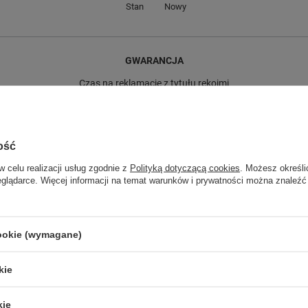
Stan
Nowy
GWARANCJA
Czas na reklamację z tytułu rękojmi
2 lata
rękojmia wyłączona dla przedsiębiorców
Adres do reklamacji
Butomania.pl
Kościuszki 27b
ość
85-079 Bydgoszcz
w celu realizacji usług zgodnie z
Polityką dotyczącą cookies
. Możesz określi
Polska
eglądarce. Więcej informacji na temat warunków i prywatności można znaleźć
cookie (wymagane)
84L]
kie
kie
pki z tkaniny granatowe modne