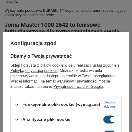
meczów.
Wytrzymała podeszwa DURABILITY odporna na ścieranie i zapewniająca
dobrą przyczepność na korcie.
Joma Master 1000 2642 to tenisowe
buty stworzone dla rozpoczynających swoją
przygodę z tenisem oraz graczy rekreacyjnych.
Konfiguracja zgód
Joma Master 1000 to doskonały wybór dla tenisistów poszukujących
wygodnych, trwałych i stabilnych butów na kort.
Dbamy o Twoją prywatność
Sklep korzysta z plików cookie w celu realizacji usług zgodnie z
Polityką dotyczącą cookies
. Możesz określić warunki
Marka
Joma
przechowywania lub dostępu do cookie w Twojej przeglądarce.
Więcej informacji na temat warunków i prywatności można
Symbol
TM100S2642C
znaleźć także na stronie
Prywatność i warunki Google
.
Gwarancja
Gwarancja
Kolor
białe
Zawsze
Funkcjonalne pliki cookie (wymagane)
aktywne
Stan
Nowy
Analityczne pliki cookie
Typ
Do tenisa