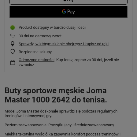
Produkt dostępny w bardzo dużej ilości
30
dni na darmowy zwrot
Sprawdź, w którym sklepie obejrzysz i kupisz od ręki
Bezpieczne zakupy
Odroczone płatności
. Kup teraz, zapłać za 30 dni, jeżeli nie
zwrócisz
Buty sportowe męskie Joma
Master 1000 2642 do tenisa.
Model Joma Master doskonale sprawdzi się podczas regularnych
treningów i intensywnej gry.
Poziom zaawansowania: Początkujący i średniozaawansowany.
Miękka tekstylna wyściółka zapewnia komfort podczas treningów i