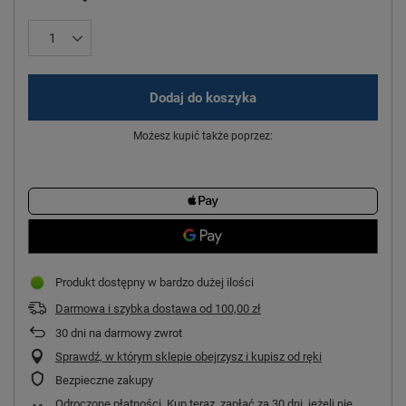
Dodaj do koszyka
Możesz kupić także poprzez:
Produkt dostępny w bardzo dużej ilości
Darmowa i szybka dostawa
od
100,00 zł
30
dni na darmowy zwrot
Sprawdź, w którym sklepie obejrzysz i kupisz od ręki
Bezpieczne zakupy
Odroczone płatności
. Kup teraz, zapłać za 30 dni, jeżeli nie