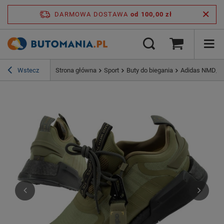
DARMOWA DOSTAWA
od 100,00 zł
Wstecz
Strona główna
Sport
Buty do biegania
Adidas NMD_V