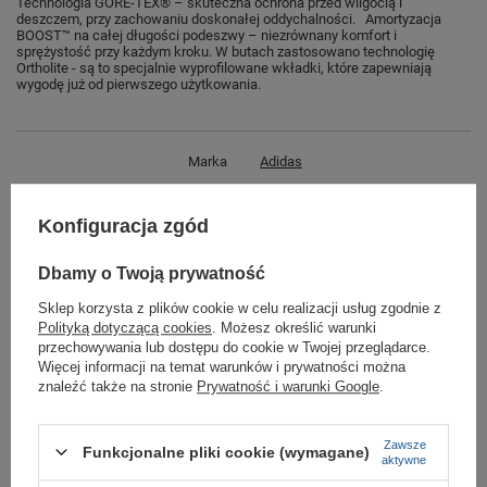
Technologia GORE-TEX® – skuteczna ochrona przed wilgocią i
deszczem, przy zachowaniu doskonałej oddychalności. Amortyzacja
BOOST™ na całej długości podeszwy – niezrównany komfort i
sprężystość przy każdym kroku. W butach zastosowano technologię
Ortholite - są to specjalnie wyprofilowane wkładki, które zapewniają
wygodę już od pierwszego użytkowania.
Marka
Adidas
Symbol
HP7778
Konfiguracja zgód
Gwarancja
Gwarancja
Kolor
khaki
Dbamy o Twoją prywatność
Materiał zewnętrzny
tkanina
Sklep korzysta z plików cookie w celu realizacji usług zgodnie z
Polityką dotyczącą cookies
. Możesz określić warunki
Zapięcie
sznurowane
przechowywania lub dostępu do cookie w Twojej przeglądarce.
Długość towaru w
30
Więcej informacji na temat warunków i prywatności można
centymetrach
Więcej
znaleźć także na stronie
Prywatność i warunki Google
.
Szerokość towaru w
20
centymetrach
Więcej
Zawsze
Funkcjonalne pliki cookie (wymagane)
aktywne
Wysokość towaru w
12
centymetrach
Więcej