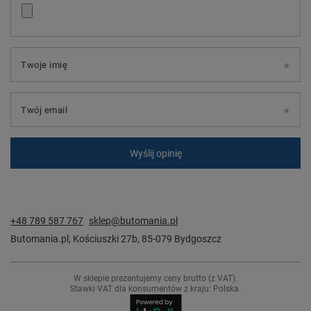
Twoje imię
Twój email
Wyślij opinię
+48 789 587 767
sklep@butomania.pl
Butomania.pl
,
Kościuszki 27b
,
85-079
Bydgoszcz
W sklepie prezentujemy ceny brutto (z VAT).
Stawki VAT dla konsumentów z kraju:
Polska
.