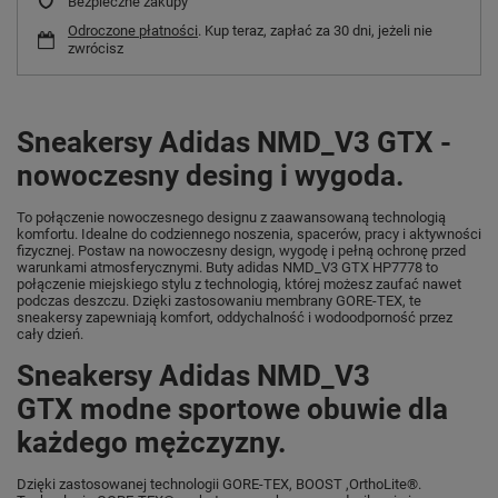
Bezpieczne zakupy
Odroczone płatności
. Kup teraz, zapłać za 30 dni, jeżeli nie
zwrócisz
Sneakersy Adidas NMD_V3 GTX -
nowoczesny desing i wygoda.
To połączenie nowoczesnego designu z zaawansowaną technologią
komfortu. Idealne do codziennego noszenia, spacerów, pracy i aktywności
fizycznej. Postaw na nowoczesny design, wygodę i pełną ochronę przed
warunkami atmosferycznymi. Buty adidas NMD_V3 GTX HP7778 to
połączenie miejskiego stylu z technologią, której możesz zaufać nawet
podczas deszczu. Dzięki zastosowaniu membrany GORE-TEX, te
sneakersy zapewniają komfort, oddychalność i wodoodporność przez
cały dzień.
Sneakersy Adidas NMD_V3
GTX modne sportowe obuwie dla
każdego mężczyzny.
Dzięki zastosowanej technologii GORE-TEX, BOOST ,OrthoLite®.