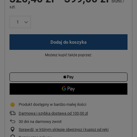
brutto
/
szt.
Dodaj do koszyka
Możesz kupić także poprzez:
Produkt dostępny w bardzo małej ilości
Darmowa i szybka dostawa
od
100,00 zł
30
dni na darmowy zwrot
Sprawdź, w którym sklepie obejrzysz i kupisz od ręki