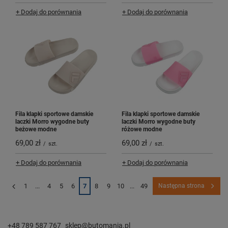
+ Dodaj do porównania
+ Dodaj do porównania
Fila klapki sportowe damskie
Fila klapki sportowe damskie
laczki Morro wygodne buty
laczki Morro wygodne buty
beżowe modne
różowe modne
69,00 zł
69,00 zł
/
szt.
/
szt.
+ Dodaj do porównania
+ Dodaj do porównania
1
...
4
5
6
7
8
9
10
...
49
Następna strona
+48 789 587 767
sklep@butomania.pl