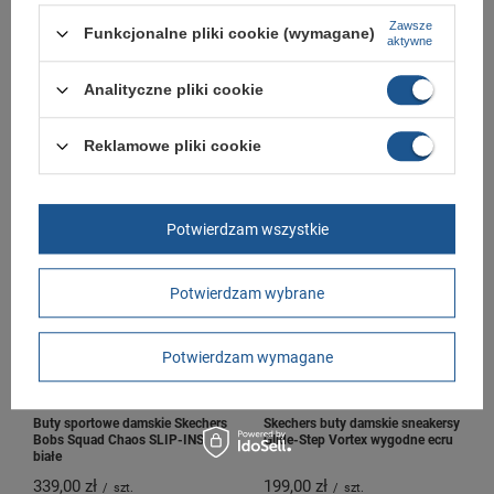
Zawsze
Funkcjonalne pliki cookie (wymagane)
aktywne
Analityczne pliki cookie
Levi's buty damskie sportowe
Levi's buty sportowe damskie
sneakersy Hudson modne czarne
sneakersy Jackson modne białe
wygodne
trampki
Reklamowe pliki cookie
119,00 zł
139,00 zł
/
szt.
/
szt.
+ Dodaj do porównania
+ Dodaj do porównania
Potwierdzam wszystkie
Potwierdzam wybrane
Potwierdzam wymagane
Buty sportowe damskie Skechers
Skechers buty damskie sneakersy
Bobs Squad Chaos SLIP-INS
Glide-Step Vortex wygodne ecru
białe
339,00 zł
199,00 zł
/
szt.
/
szt.