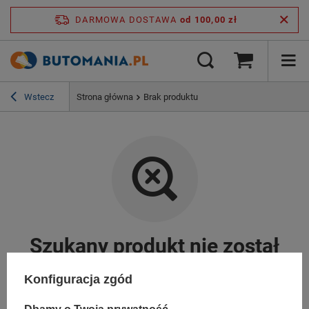
DARMOWA DOSTAWA
od 100,00 zł
Wstecz
Strona główna
Brak produktu
Szukany produkt nie został
znaleziony.
Konfiguracja zgód
Spróbuj sprecyzować dokładniejsze parametry. Skorzystaj z
wyszukiwarki