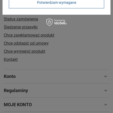
Potwierdzam wymagane
Zamówienia
Status zamówienia
Śledzenie przesyłki
Chcę zareklamować produkt
Chcę odstąpić od umowy
Chcę wymienić produkt
Kontakt
Konto
Regulaminy
MOJE KONTO