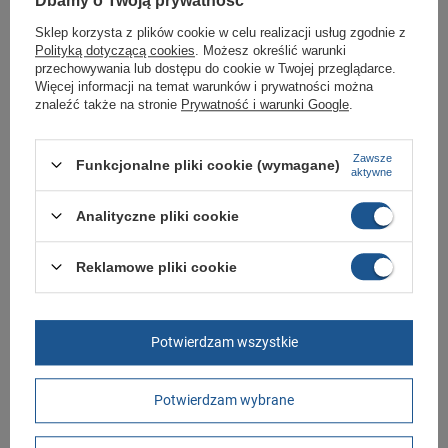
Dbamy o Twoją prywatność
zaawansowanej
.
Sklep korzysta z plików cookie w celu realizacji usług zgodnie z
Polityką dotyczącą cookies
. Możesz określić warunki
Szukasz produktu, którego nie mamy w
przechowywania lub dostępu do cookie w Twojej przeglądarce.
ofercie?
Więcej informacji na temat warunków i prywatności można
znaleźć także na stronie
Prywatność i warunki Google
.
Jeśli nie znalazłeś w naszej ofercie produktu, a chciałbyś kupić go w
naszym sklepie, możesz skorzystać ze specjalnego formularza i przesłać
Zawsze
nam opis szukanego przedmiotu. Aby móc to zrobić musisz być
Funkcjonalne pliki cookie (wymagane)
aktywne
zalogowany
.
Analityczne pliki cookie
+48 789 587 767
sklep@butomania.pl
Reklamowe pliki cookie
Butomania.pl
,
Kościuszki 27b
,
85-079
Bydgoszcz
Potwierdzam wszystkie
W sklepie prezentujemy ceny brutto (z VAT).
Stawki VAT dla konsumentów z kraju:
Polska
.
Potwierdzam wybrane