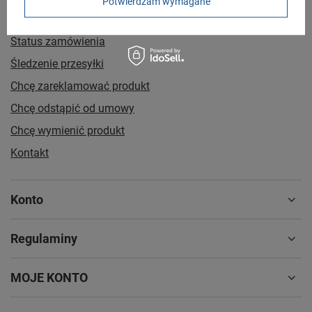
Potwierdzam wymagane
Zamówienia
Status zamówienia
Śledzenie przesyłki
Chcę zareklamować produkt
Chcę odstąpić od umowy
Chcę wymienić produkt
Kontakt
Konto
Regulaminy
MOJE KONTO