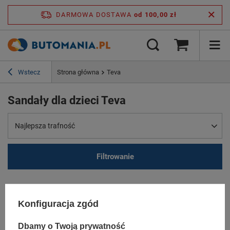
DARMOWA DOSTAWA
od 100,00 zł
Wstecz
Strona główna
Teva
Sandały dla dzieci Teva
Najlepsza trafność
Filtrowanie
Konfiguracja zgód
Dbamy o Twoją prywatność