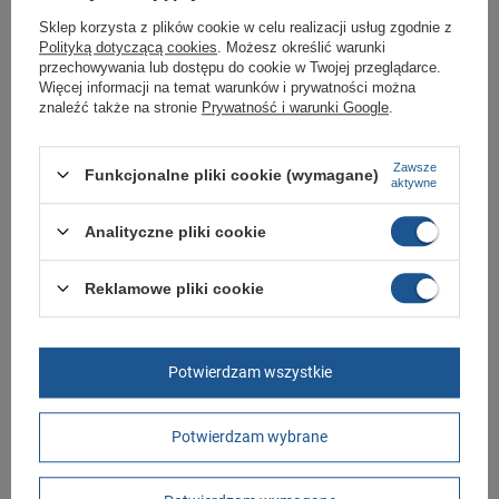
Sklep korzysta z plików cookie w celu realizacji usług zgodnie z
Polityką dotyczącą cookies
. Możesz określić warunki
przechowywania lub dostępu do cookie w Twojej przeglądarce.
Teva Hurricane 3 buty sandały
Więcej informacji na temat warunków i prywatności można
dziecięce młodzieżowe wygodne
znaleźć także na stronie
Prywatność i warunki Google
.
lekkie
79,00 zł
/
szt.
Zawsze
Funkcjonalne pliki cookie (wymagane)
aktywne
+ Dodaj do porównania
Analityczne pliki cookie
+48 789 587 767
sklep@butomania.pl
Reklamowe pliki cookie
Butomania.pl
,
Kościuszki 27b
,
85-079
Bydgoszcz
W sklepie prezentujemy ceny brutto (z VAT).
Potwierdzam wszystkie
Stawki VAT dla konsumentów z kraju:
Polska
.
Potwierdzam wybrane